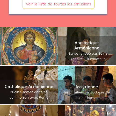
Voir la liste de toutes les émissions
Apolostique
Arménienne
l’Eglise fondée par Saint
Grégoire l’Illuminateur
Catholique Arménienne
Assyrienne
l’Eglise arménienne en
les chrétiens orthodoxes de
communion avec Rome
Saint Thomas