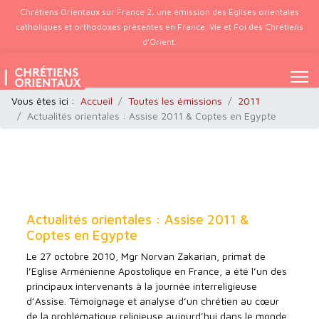
Chrétiens Orientaux sur France 2, une émission des Églises orientales
catholiques et orthodoxes présentes en France. Vie et Foi des Chrétiens
d’Orient.
Vous êtes ici :
Accueil
Toutes les émissions
2011
Actualités orientales : Assise 2011 & Coptes en Egypte
Actualités orientales : Assise 2011 &
Coptes en Egypte
Le 27 octobre 2010, Mgr Norvan Zakarian, primat de
l’Eglise Arménienne Apostolique en France, a été l’un des
principaux intervenants à la journée interreligieuse
d’Assise. Témoignage et analyse d’un chrétien au cœur
de la problématique religieuse aujourd’hui dans le monde.