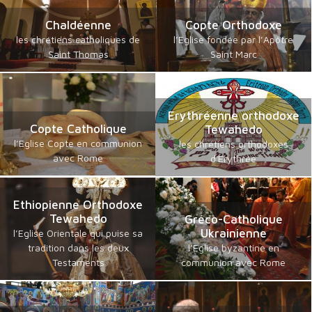
Chaldéenne
Copte Orthodoxe
les chrétiens catholiques de
l’Eglise fondée par l’Apôtre
Saint Thomas
Saint Marc
Erythréenne orthodoxe
Copte Catholique
Tewahedo
l’Eglise Copte en communion
les chrétiens orthodoxes
avec Rome
d'Erythrée
Ethiopienne Orthodoxe
Tewahedo
Gréco-Catholique
Ukrainienne
l’Eglise Orientale qui puise sa
tradition dans les deux
l’Eglise byzantine en
Testaments
communion avec Rome