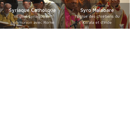
Syriaque Catholique
Syro Malabare
l’Eglise Syriaque en
l’Eglise des chrétiens du
communion avec Rome
Kerala et d’Inde
Catholiques orientaux
Byzantins en Français
de langue guèze
communautés byzantines
les érythréens et éthiopiens
Catholiques
catholiques