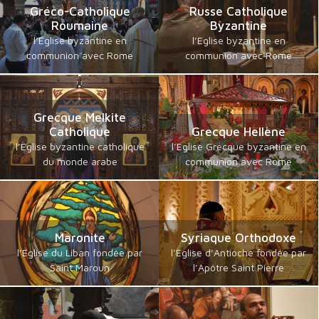
Gréco-Catholique
Russe Catholique
Roumaine
Byzantine
l’Eglise byzantine en
l’Eglise byzantine en
communion avec Rome
communion avec Rome
Grecque Melkite
Catholique
Grecque Hellène
l’Eglise byzantine catholique
l’Eglise Grecque byzantine en
du monde arabe
communion avec Rome
Maronite
Syriaque Orthodoxe
l’Eglise du Liban fondée par
l’Eglise d’Antioche fondée par
Saint Maroun
l’Apôtre Saint Pierre