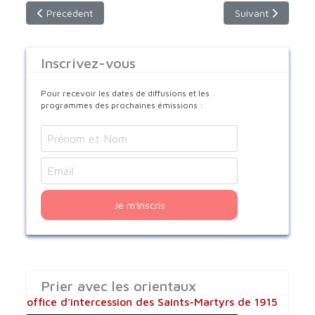
Article précédent : Le Noël des enfants Coptes à Paris
Article suivant : 
Précédent
Suivant
Inscrivez-vous
Pour recevoir les dates de diffusions et les
programmes des prochaines émissions :
Je m'inscris
Prier avec les orientaux
office d'intercession des Saints-Martyrs de 1915