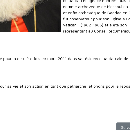
du patriarche Ignace Éphrem, puis a
nommé archevêque de Mossoul en 
et enfin archevêque de Bagdad en 19
fut observateur pour son Eglise au c
Vatican II (1962-1965) et a été son
représentant au Conseil œcuméniq
é pour la dernière fois en mars 2011 dans sa résidence patriarcale de
ur sa vie et son action en tant que patriarche, et prions pour le repo
 Un nouvel évêque pour les Syriaques Orthodoxes de Belgique et Fran
Arti
Suiv