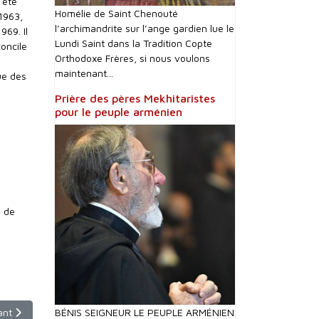
 été
Homélie de Saint Chenouté
1963,
l’archimandrite sur l’ange gardien lue le
69. Il
Lundi Saint dans la Tradition Copte
oncile
Orthodoxe Frères, si nous voulons
maintenant...
ue des
Prière des pères Mekhitaristes
pour le peuple arménien
s de
ce
cle suivant : Ignatius Aphrem II Karim, nouveau patriarche syriaque-or
ant
BÉNIS SEIGNEUR LE PEUPLE ARMÉNIEN