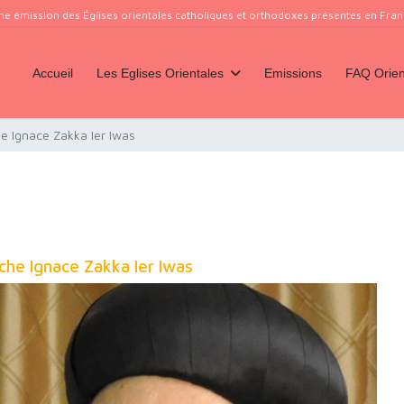
ne émission des Églises orientales catholiques et orthodoxes présentes en France
Accueil
Les Eglises Orientales
Emissions
FAQ Orien
e Ignace Zakka Ier Iwas
che Ignace Zakka Ier Iwas