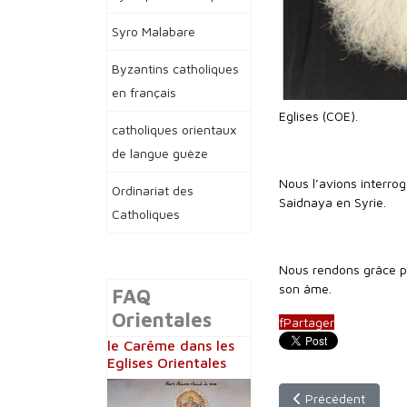
Syro Malabare
Byzantins catholiques
en français
Eglises (COE).
catholiques orientaux
de langue guèze
Nous l’avions interrog
Ordinariat des
Saidnaya en Syrie.
Catholiques
Nous rendons grâce po
son âme.
FAQ
Orientales
f
Partager
le Carême dans les
Eglises Orientales
Article précédent :
Précédent