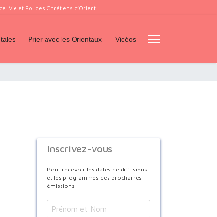
. Vie et Foi des Chrétiens d’Orient.
tales
Prier avec les Orientaux
Vidéos
Inscrivez-vous
Pour recevoir les dates de diffusions
et les programmes des prochaines
émissions :