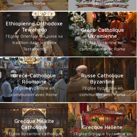
avec Rome
d'Erythrée
Ethiopienne Orthodoxe
Tewahedo
Gréco-Catholique
Ukrainienne
l’Eglise Orientale qui puise sa
tradition dans les deux
l’Eglise byzantine en
Testaments
communion avec Rome
Gréco-Catholique
Russe Catholique
Roumaine
Byzantine
l’Eglise byzantine en
l’Eglise byzantine en
communion avec Rome
communion avec Rome
Grecque Melkite
Catholique
Grecque Hellène
l’Eglise byzantine catholique
l’Eglise Grecque byzantine en