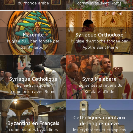
du monde arabe
communion avec Rome
Maronite
Syriaque Orthodoxe
l’Eglise du Liban fondée par
l’Eglise d’Antioche fondée par
Saint Maroun
l’Apôtre Saint Pierre
Syriaque Catholique
Syro Malabare
l’Eglise Syriaque en
l’Eglise des chrétiens du
communion avec Rome
Kerala et d’Inde
Catholiques orientaux
Byzantins en Français
de langue guèze
communautés byzantines
les érythréens et éthiopiens