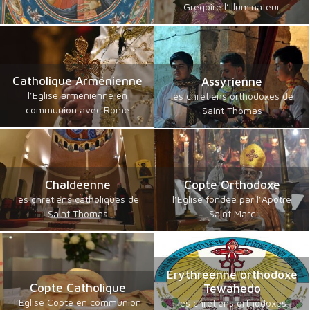
Grégoire l’Illuminateur
Catholique Arménienne
Assyrienne
l’Eglise arménienne en
les chrétiens orthodoxes de
communion avec Rome
Saint Thomas
Chaldéenne
Copte Orthodoxe
les chrétiens catholiques de
l’Eglise fondée par l’Apôtre
Saint Thomas
Saint Marc
Erythréenne orthodoxe
Copte Catholique
Tewahedo
l’Eglise Copte en communion
les chrétiens orthodoxes