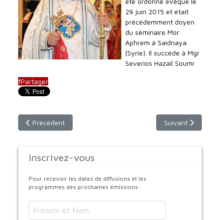
été ordonné évêque le
29 juin 2015 et était
précédemment doyen
du séminaire Mor
Aphrem à Saidnaya
(Syrie). Il succède à Mgr
Severios Hazail Soumi
f
Partager
Article précédent : Des mots forts, réalistes et remplis d'Esp
Article suivant : 
Précédent
Suivant
Inscrivez-vous
Pour recevoir les dates de diffusions et les
programmes des prochaines émissions :