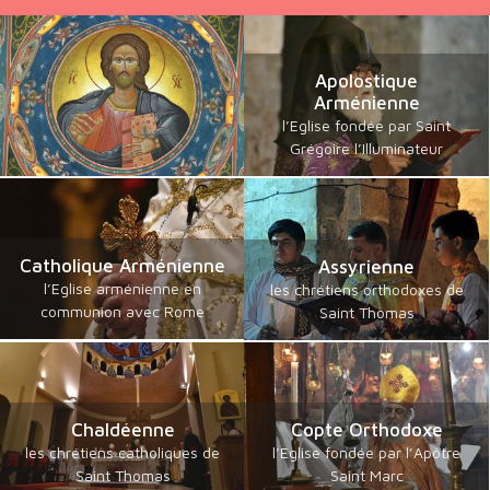
Apolostique
Arménienne
l’Eglise fondée par Saint
Grégoire l’Illuminateur
Catholique Arménienne
Assyrienne
l’Eglise arménienne en
les chrétiens orthodoxes de
communion avec Rome
Saint Thomas
Chaldéenne
Copte Orthodoxe
les chrétiens catholiques de
l’Eglise fondée par l’Apôtre
Saint Thomas
Saint Marc