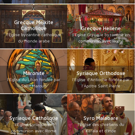
Grecque Melkite
Catholique
Grecque Hellène
l’Eglise byzantine catholique
l’Eglise Grecque byzantine en
du monde arabe
communion avec Rome
Maronite
Syriaque Orthodoxe
l’Eglise du Liban fondée par
l’Eglise d’Antioche fondée par
Saint Maroun
l’Apôtre Saint Pierre
Syriaque Catholique
Syro Malabare
l’Eglise Syriaque en
l’Eglise des chrétiens du
communion avec Rome
Kerala et d’Inde