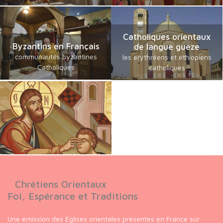
Catholiques orientaux
Byzantins en Français
de langue guèze
communautés byzantines
les érythréens et éthiopiens
Catholiques
catholiques
Chrétiens Orientaux
Foi, Espérance et Traditions
Une émission des Eglises orientales présentes en France sur