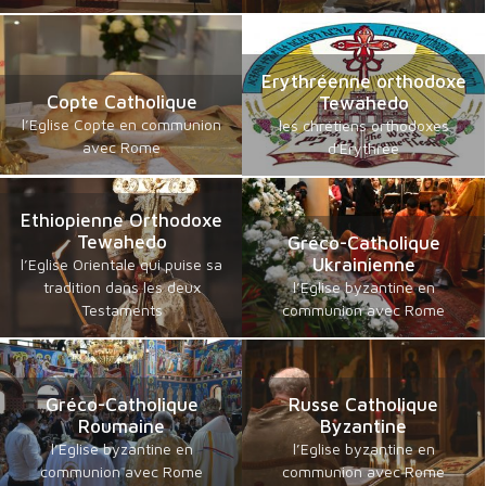
Erythréenne orthodoxe
Copte Catholique
Tewahedo
l’Eglise Copte en communion
les chrétiens orthodoxes
avec Rome
d'Erythrée
Ethiopienne Orthodoxe
Tewahedo
Gréco-Catholique
Ukrainienne
l’Eglise Orientale qui puise sa
tradition dans les deux
l’Eglise byzantine en
Testaments
communion avec Rome
Gréco-Catholique
Russe Catholique
Roumaine
Byzantine
l’Eglise byzantine en
l’Eglise byzantine en
communion avec Rome
communion avec Rome