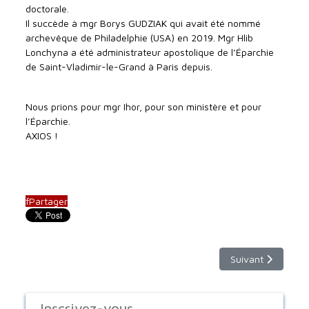
doctorale.
Il succède à mgr Borys GUDZIAK qui avait été nommé
archevêque de Philadelphie (USA) en 2019. Mgr Hlib
Lonchyna a été administrateur apostolique de l’Éparchie
de Saint-Vladimir-le-Grand à Paris depuis.
Nous prions pour mgr Ihor, pour son ministère et pour
l’Éparchie.
AXIOS !
f
Partager
Article suivant : 
Suivant
Inscrivez-vous