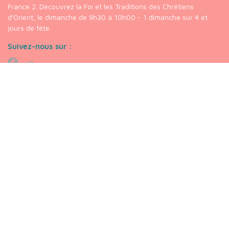
France 2. Découvrez la Foi et les Traditions des Chrétiens
d'Orient, le dimanche de 9h30 à 10h00 - 1 dimanche sur 4 et
jours de fête
Suivez-nous sur :
Nos liens
chaine
Youtube
Chrétiens
Orientaux
VOIR PLUS