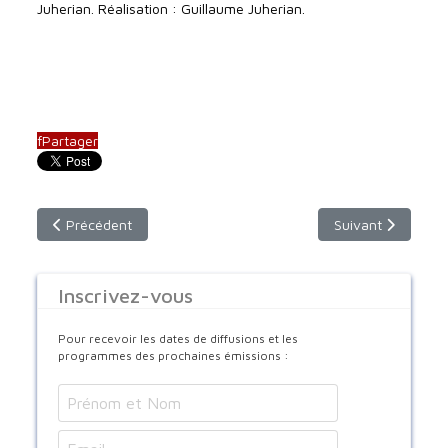
Juherian. Réalisation : Guillaume Juherian.
f
Partager
Article précédent : Dimanche 27 octobre 2024 - 9h30 - F2
Article suivant : 
Précédent
Suivant
Inscrivez-vous
Pour recevoir les dates de diffusions et les
programmes des prochaines émissions :