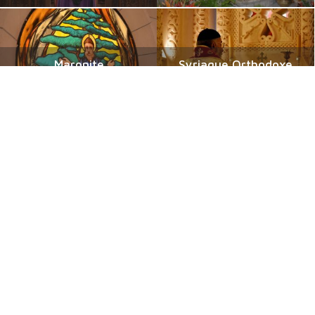
Maronite
Syriaque Orthodoxe
l’Eglise du Liban fondée par
l’Eglise d’Antioche fondée par
Saint Maroun
l’Apôtre Saint Pierre
Syriaque Catholique
Syro Malabare
l’Eglise Syriaque en
l’Eglise des chrétiens du
communion avec Rome
Kerala et d’Inde
Catholiques orientaux
Byzantins en Français
de langue guèze
communautés byzantines
les érythréens et éthiopiens
Catholiques
catholiques