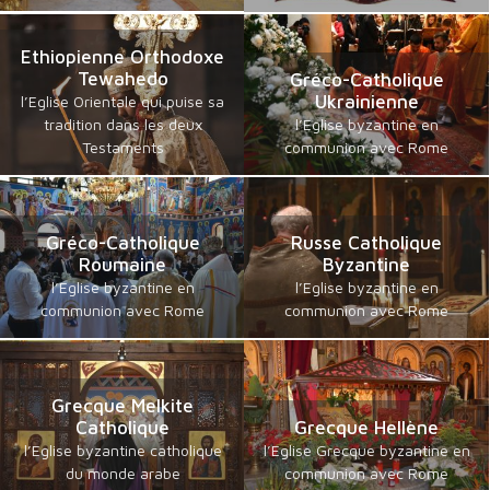
Ethiopienne Orthodoxe
Tewahedo
Gréco-Catholique
Ukrainienne
l’Eglise Orientale qui puise sa
tradition dans les deux
l’Eglise byzantine en
Testaments
communion avec Rome
Gréco-Catholique
Russe Catholique
Roumaine
Byzantine
l’Eglise byzantine en
l’Eglise byzantine en
communion avec Rome
communion avec Rome
Grecque Melkite
Catholique
Grecque Hellène
l’Eglise byzantine catholique
l’Eglise Grecque byzantine en
du monde arabe
communion avec Rome