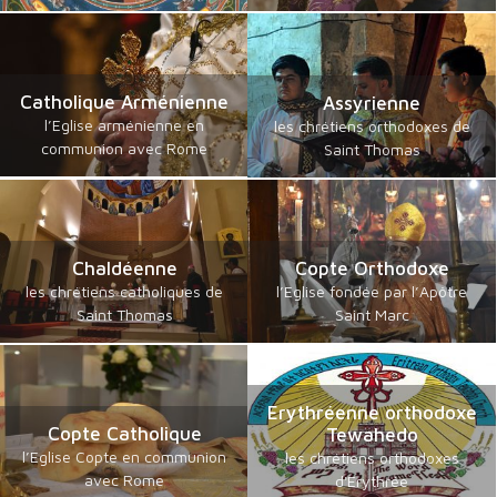
Catholique Arménienne
Assyrienne
l’Eglise arménienne en
les chrétiens orthodoxes de
communion avec Rome
Saint Thomas
Chaldéenne
Copte Orthodoxe
les chrétiens catholiques de
l’Eglise fondée par l’Apôtre
Saint Thomas
Saint Marc
Erythréenne orthodoxe
Copte Catholique
Tewahedo
l’Eglise Copte en communion
les chrétiens orthodoxes
avec Rome
d'Erythrée