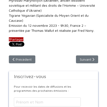
Myroslav Marynovych (ukrainien, ancien dissident
soviétique et militant des droits de l’Homme – Université
Catholique d’Ukraine)
Tigrane Yégavian (Spécialiste du Moyen Orient et du
Caucase)
Emission du 12 novembre 2023 - 9h30, France 2 –
présentée par Thomas Wallut et réalisée par Fred Nony.
f
Partager
Article précédent : Dimanche 26 novembre 2023 - de 8h30 à
Article suivant :
Précédent
Suivant
Inscrivez-vous
Pour recevoir les dates de diffusions et les
programmes des prochaines émissions :