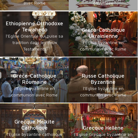
avec Rome
d'Erythrée
Ethiopienne Orthodoxe
Tewahedo
Gréco-Catholique
Ukrainienne
l’Eglise Orientale qui puise sa
tradition dans les deux
l’Eglise byzantine en
Testaments
communion avec Rome
Gréco-Catholique
Russe Catholique
Roumaine
Byzantine
l’Eglise byzantine en
l’Eglise byzantine en
communion avec Rome
communion avec Rome
Grecque Melkite
Catholique
Grecque Hellène
l’Eglise byzantine catholique
l’Eglise Grecque byzantine en