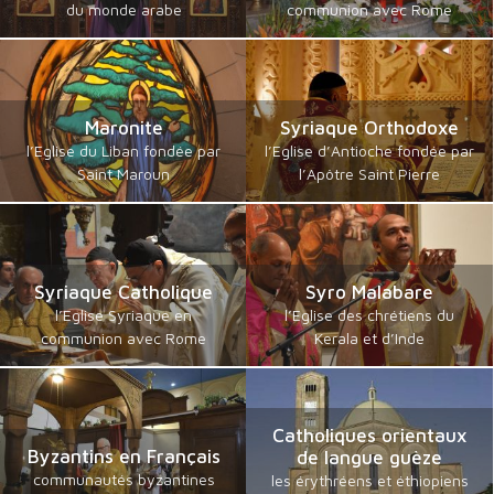
du monde arabe
communion avec Rome
Maronite
Syriaque Orthodoxe
l’Eglise du Liban fondée par
l’Eglise d’Antioche fondée par
Saint Maroun
l’Apôtre Saint Pierre
Syriaque Catholique
Syro Malabare
l’Eglise Syriaque en
l’Eglise des chrétiens du
communion avec Rome
Kerala et d’Inde
Catholiques orientaux
Byzantins en Français
de langue guèze
communautés byzantines
les érythréens et éthiopiens