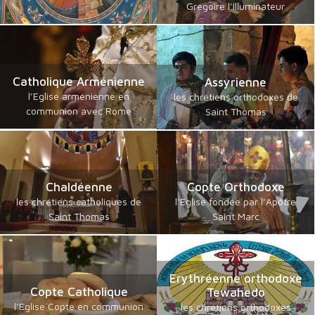
Grégoire l’Illuminateur
Catholique Arménienne
Assyrienne
l’Eglise arménienne en
les chrétiens orthodoxes de
communion avec Rome
Saint Thomas
Chaldéenne
Copte Orthodoxe
les chrétiens catholiques de
l’Eglise fondée par l’Apôtre
Saint Thomas
Saint Marc
Erythréenne orthodoxe
Copte Catholique
Tewahedo
l’Eglise Copte en communion
les chrétiens orthodoxes