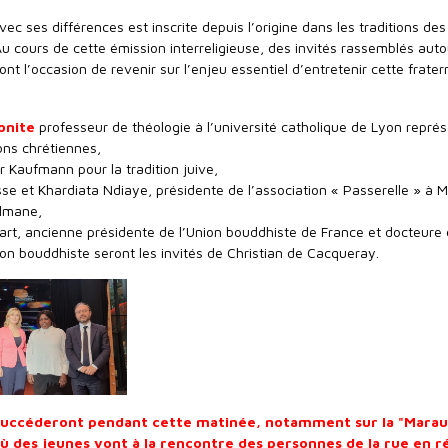
avec ses différences est inscrite depuis l’origine dans les traditions des
 Au cours de cette émission interreligieuse, des invités rassemblés aut
ont l’occasion de revenir sur l’enjeu essentiel d’entretenir cette frater
onite
professeur de théologie à l’université catholique de Lyon repré
ons chrétiennes,
r Kaufmann pour la tradition juive,
e et Khardiata Ndiaye, présidente de l’association « Passerelle » à M
ulmane,
rt, ancienne présidente de l’Union bouddhiste de France et docteure
tion bouddhiste seront les invités de Christian de Cacqueray.
succéderont pendant cette matinée, notamment sur la "Mara
 des jeunes vont à la rencontre des personnes de la rue en r