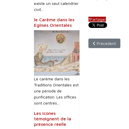
existe un seul calendrier
civil...
f
Partager
le Carême dans les
Eglises Orientales
Article précédent 
Précédent
Le carême dans les
Traditions Orientales est
une période de
purification. Les offices
sont centrés...
Les icones
témoignent de la
présence réelle