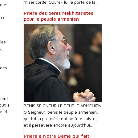
miséricorde. Ouvre- lui la porte de la...
de et
Prière des pères Mekhitaristes
 ce
pour le peuple arménien
 les
s,
 des
,
 peut
outils
BÉNIS SEIGNEUR LE PEUPLE ARMÉNIEN
e et
O Seigneur, bénis le peuple arménien,
qui fut la première nation à te suivre,
et il persévère encore aujourd'hui...
Prière à Notre Dame qui fait