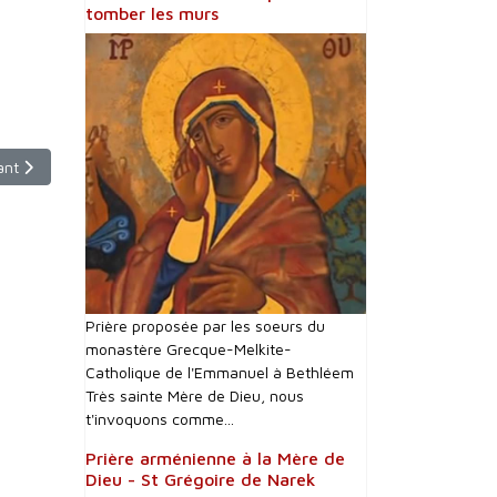
tomber les murs
cle suivant : Emission du Mardi 1er novembre 2022 (Toussaint) - 10h30 
ant
Prière proposée par les soeurs du
monastère Grecque-Melkite-
Catholique de l'Emmanuel à Bethléem
Très sainte Mère de Dieu, nous
t'invoquons comme...
Prière arménienne à la Mère de
Dieu - St Grégoire de Narek