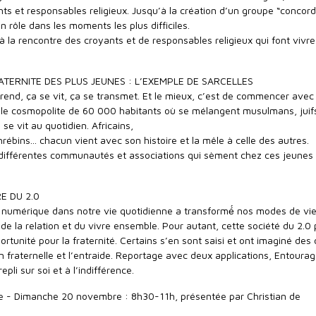
ants et responsables religieux. Jusqu’à la création d’un groupe “concor
 un rôle dans les moments les plus difficiles.
 à la rencontre des croyants et de responsables religieux qui font vivre
ATERNITE DES PLUS JEUNES : L’EXEMPLE DE SARCELLES
pprend, ça se vit, ça se transmet. Et le mieux, c’est de commencer avec
ville cosmopolite de 60 000 habitants où se mélangent musulmans, juif
́ se vit au quotidien. Africains,
hrébins... chacun vient avec son histoire et la mêle à celle des autres.
différentes communautés et associations qui sèment chez ces jeunes
RE DU 2.0
numérique dans notre vie quotidienne a transformé́ nos modes de vie
e la relation et du vivre ensemble. Pour autant, cette société du 2.0
portunité pour la fraternité. Certains s’en sont saisi et ont imaginé des 
ion fraternelle et l’entraide. Reportage avec deux applications, Entourag
repli sur soi et à l’indifférence.
se - Dimanche 20 novembre : 8h30-11h, présentée par Christian de