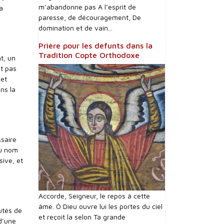
m’abandonne pas A l’esprit de
a
paresse, de découragement, De
domination et de vain...
Prière pour les défunts dans la
Tradition Copte Orthodoxe
t, un
it pas
 et
ns la
ssaire
au nom
sive, et
Accorde, Seigneur, le repos à cette
âme. Ô Dieu ouvre lui les portes du ciel
utés de
et reçoit la selon Ta grande
 d’une