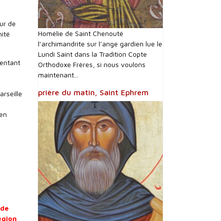
our de
Homélie de Saint Chenouté
nité
l’archimandrite sur l’ange gardien lue le
Lundi Saint dans la Tradition Copte
sentant
Orthodoxe Frères, si nous voulons
maintenant...
prière du matin, Saint Ephrem
arseille
 en
ude
égion