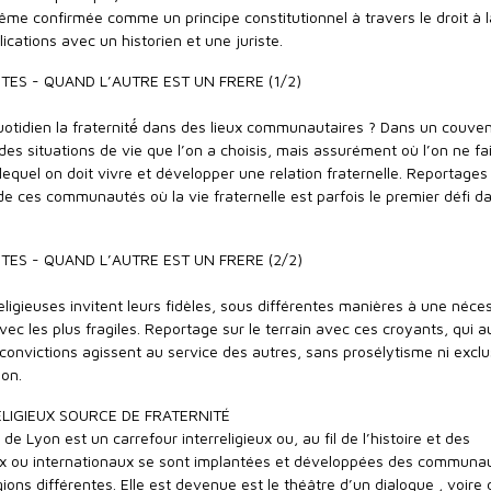
ême confirmée comme un principe constitutionnel à travers le droit à l
plications avec un historien et une juriste.
CTES - QUAND L’AUTRE EST UN FRERE (1/2)
tidien la fraternité́ dans des lieux communautaires ? Dans un couven
es situations de vie que l’on a choisis, mais assurément où l’on ne fa
 lequel on doit vivre et développer une relation fraternelle. Reportages
e ces communautés où la vie fraternelle est parfois le premier défi da
CTES - QUAND L’AUTRE EST UN FRERE (2/2)
religieuses invitent leurs fidèles, sous différentes manières à une néce
 avec les plus fragiles. Reportage sur le terrain avec ces croyants, qui 
s convictions agissent au service des autres, sans prosélytisme ni exclu
ion.
LIGIEUX SOURCE DE FRATERNITÉ
 de Lyon est un carrefour interreligieux ou, au fil de l’histoire et des
 ou internationaux se sont implantées et développées des communa
gions différentes. Elle est devenue est le théâtre d’un dialogue , voire