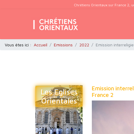
Chrétiens Orientaux sur France 2, u
Vous êtes ici :
Accueil
Emissions
2022
Emission interreli
Emission interr
Les Eglises
France 2
Orientales