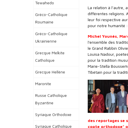
Tewahedo
La relation à l’autre, 
différentes religions.
Gréco-Catholique
leur foi respective aur
Roumaine
pour notre humanité :
Gréco-Catholique
Michel Younès, Mar
Ukrainienne
l'ensemble des traditi
le Grand Rabbin Olivie
Grecque Melkite
Louisa Nadour, poétess
Catholique
pour la tradition mus
Marie-Stella Boussema
Grecque Hellène
Tibétain pour la tradi
Maronite
Russe Catholique
Byzantine
Syriaque Orthodoxe
des reportages se 
Syriaque Catholique
copte orthodoxe" où