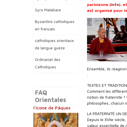
parisienne (
info
). 
Syro Malabare
est organisé pour l
Byzantins catholiques
en français
catholiques orientaux
de langue guèze
Ordinariat des
Catholiques
Ensemble, ils réagiron
:
TEXTES ET TRADITIO
Comment les différente
FAQ
notion de fraternité 
Orientales
philosophes, chacun is
l'Icone de Pâques
LA FRATERNITÉ UN DE
Depuis le XVIIe siècle
valeur essentielle de n