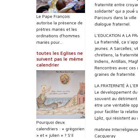
fraternité entre croy
solidarité” qui a joué́
Le Pape François
Parcours dans la ville
autorise la présence de
dialogue fraternel.
prêtres mariés et les
L’EDUCATION A LA FR
ordinations d'hommes
La fraternité́, ça s’a
mariés pour...
jeunes. A Sarcelles, 
toutes les Eglises ne
chrétiens, la fraternite
suivent pas le même
Indiens, Antillais, Mag
calendrier
Rencontres avec ces 
graines de fraternité.
LA FRATERNITÉ À L’E
Le développement du 
souvent au détriment d
être une véritable op
pour faciliter la relat
Lpliz, qui résistent au 
Pourquoi deux
calendriers : « grégorien
matinée Interreligieu
» et « julien » ? S’il
Cacqueray