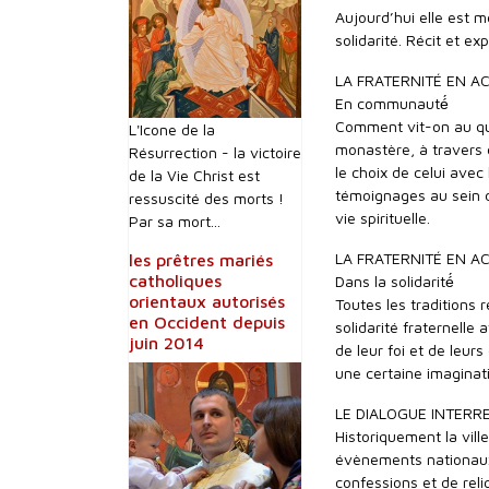
Aujourd’hui elle est m
solidarité. Récit et ex
LA FRATERNITÉ EN A
En communauté́
Comment vit-on au quo
L'Icone de la
monastère, à travers d
Résurrection - la victoire
le choix de celui avec
de la Vie Christ est
témoignages au sein d
ressuscité des morts !
vie spirituelle.
Par sa mort...
LA FRATERNITÉ EN A
les prêtres mariés
catholiques
Dans la solidarité́
orientaux autorisés
Toutes les traditions 
en Occident depuis
solidarité fraternelle
juin 2014
de leur foi et de leur
une certaine imaginat
LE DIALOGUE INTERRE
Historiquement la ville
évènements nationaux
confessions et de reli