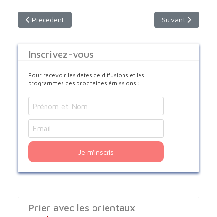
Article précédent : Emission du lundi 15 Août 2022 - 10h (hora
Article suivant : 
Précédent
Suivant
Inscrivez-vous
Pour recevoir les dates de diffusions et les
programmes des prochaines émissions :
Je m'inscris
Prier avec les orientaux