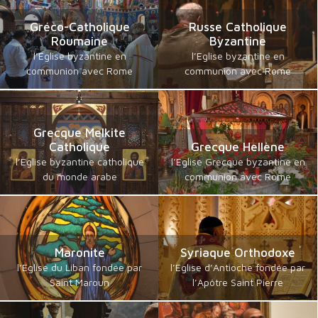
Gréco-Catholique
Russe Catholique
Roumaine
Byzantine
l’Eglise byzantine en
l’Eglise byzantine en
communion avec Rome
communion avec Rome
Grecque Melkite
Catholique
Grecque Hellène
l’Eglise byzantine catholique
l’Eglise Grecque byzantine en
du monde arabe
communion avec Rome
Maronite
Syriaque Orthodoxe
l’Eglise du Liban fondée par
l’Eglise d’Antioche fondée par
Saint Maroun
l’Apôtre Saint Pierre