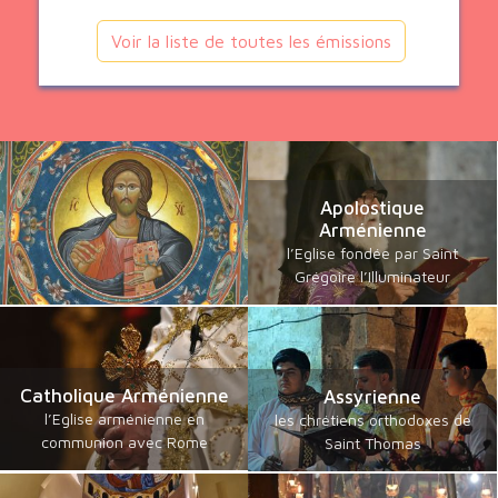
Voir la liste de toutes les émissions
Apolostique
Arménienne
l’Eglise fondée par Saint
Grégoire l’Illuminateur
Catholique Arménienne
Assyrienne
l’Eglise arménienne en
les chrétiens orthodoxes de
communion avec Rome
Saint Thomas