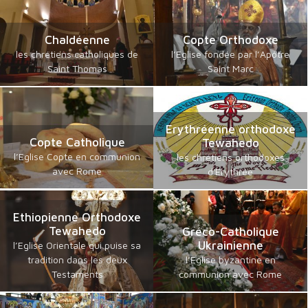
Chaldéenne
Copte Orthodoxe
les chrétiens catholiques de
l’Eglise fondée par l’Apôtre
Saint Thomas
Saint Marc
Erythréenne orthodoxe
Copte Catholique
Tewahedo
l’Eglise Copte en communion
les chrétiens orthodoxes
avec Rome
d'Erythrée
Ethiopienne Orthodoxe
Tewahedo
Gréco-Catholique
Ukrainienne
l’Eglise Orientale qui puise sa
tradition dans les deux
l’Eglise byzantine en
Testaments
communion avec Rome