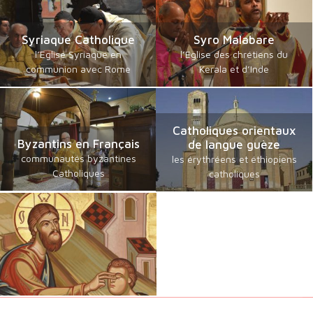
Syriaque Catholique
Syro Malabare
l’Eglise Syriaque en
l’Eglise des chrétiens du
communion avec Rome
Kerala et d’Inde
Catholiques orientaux
Byzantins en Français
de langue guèze
communautés byzantines
les érythréens et éthiopiens
Catholiques
catholiques