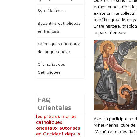
Quel est le sens du m
Arméniennes, Chaldée
Syro Malabare
existe un rite collecti
bénéfice pour le croy
Byzantins catholiques
Entre histoire, théol
en français
la paix intérieure.
catholiques orientaux
de langue guèze
Ordinariat des
Catholiques
FAQ
Orientales
les prêtres mariés
Avec la participation
catholiques
Mihai Marina (curé de
orientaux autorisés
l’Arménie) et des fidèl
en Occident depuis