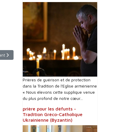
cle suivant : Dimanche 20 février 2022 - 9h30 - France 2
ant
Prières de guérison et de protection
dans la Tradition de l'Eglise arménienne
« Nous élevons cette supplique venue
du plus profond de notre cœur...
prière pour les défunts -
Tradition Gréco-Catholique
Ukrainienne (Byzantin)