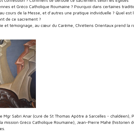
ot confession ? Comment se déroule ce sacrement selon les Eglises
nnes et Gréco Catholique Roumaine ? Pourquoi dans certaines traditi
f au cours de la Messe, et d’autres une pratique individuelle ? Quel est 
ant de ce sacrement ?
ogie et témoignage, au cœur du Carême, Chrétiens Orientaux prend la r
 de Mgr Sabri Anar (curé de St Thomas Apôtre à Sarcelles - chaldéen), 
 la mission Gréco Catholique Roumaine), Jean-Pierre Mahé (historien d
es.