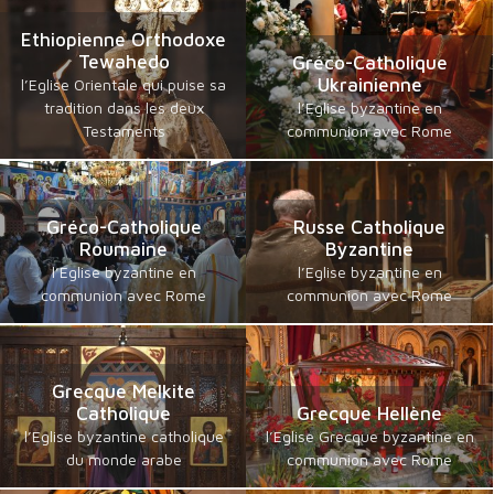
Ethiopienne Orthodoxe
Tewahedo
Gréco-Catholique
Ukrainienne
l’Eglise Orientale qui puise sa
tradition dans les deux
l’Eglise byzantine en
Testaments
communion avec Rome
Gréco-Catholique
Russe Catholique
Roumaine
Byzantine
l’Eglise byzantine en
l’Eglise byzantine en
communion avec Rome
communion avec Rome
Grecque Melkite
Catholique
Grecque Hellène
l’Eglise byzantine catholique
l’Eglise Grecque byzantine en
du monde arabe
communion avec Rome