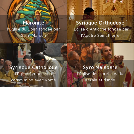
Maronite
Syriaque Orthodoxe
l’Eglise du Liban fondée par
l’Eglise d’Antioche fondée par
Saint Maroun
l’Apôtre Saint Pierre
Syriaque Catholique
Syro Malabare
l’Eglise Syriaque en
l’Eglise des chrétiens du
communion avec Rome
Kerala et d’Inde
Catholiques orientaux
Byzantins en Français
de langue guèze
communautés byzantines
les érythréens et éthiopiens
Catholiques
catholiques