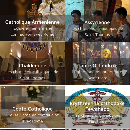
Catholique Arménienne
Assyrienne
l’Eglise arménienne en
les chrétiens orthodoxes de
communion avec Rome
Saint Thomas
Chaldéenne
Copte Orthodoxe
les chrétiens catholiques de
l’Eglise fondée par l’Apôtre
Saint Thomas
Saint Marc
Erythréenne orthodoxe
Copte Catholique
Tewahedo
l’Eglise Copte en communion
les chrétiens orthodoxes
avec Rome
d'Erythrée