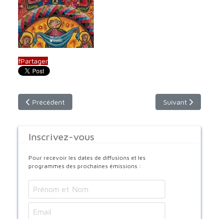
f
Partager
Article précédent : Dimanche 6 juin 2021 - 9h30 - France 2
Article suivant : 
Précédent
Suivant
Inscrivez-vous
Pour recevoir les dates de diffusions et les
programmes des prochaines émissions :