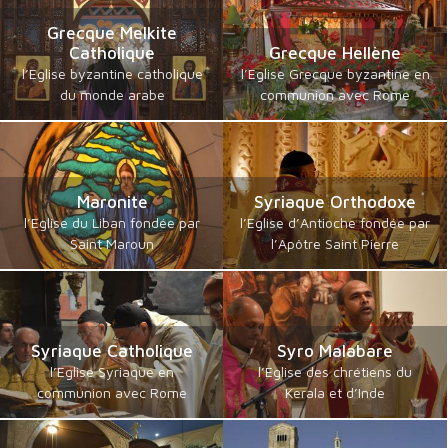
Grecque Melkite
Catholique
Grecque Hellène
l’Eglise byzantine catholique
l’Eglise Grecque byzantine en
du monde arabe
communion avec Rome
Maronite
Syriaque Orthodoxe
l’Eglise du Liban fondée par
l’Eglise d’Antioche fondée par
Saint Maroun
l’Apôtre Saint Pierre
Syriaque Catholique
Syro Malabare
l’Eglise Syriaque en
l’Eglise des chrétiens du
communion avec Rome
Kerala et d’Inde