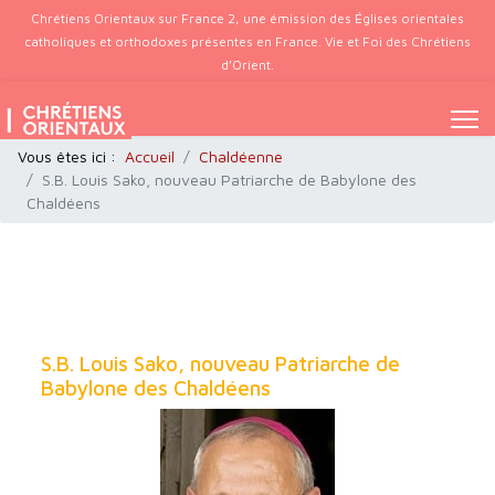
Chrétiens Orientaux sur France 2, une émission des Églises orientales
catholiques et orthodoxes présentes en France. Vie et Foi des Chrétiens
d’Orient.
Vous êtes ici :
Accueil
Chaldéenne
S.B. Louis Sako, nouveau Patriarche de Babylone des
Chaldéens
S.B. Louis Sako, nouveau Patriarche de
Babylone des Chaldéens