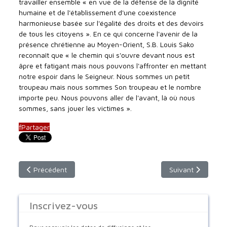
travailler ensemble « en vue de la défense de la dignité
humaine et de l'établissement d'une coexistence
harmonieuse basée sur l'égalité des droits et des devoirs
de tous les citoyens ». En ce qui concerne l'avenir de la
présence chrétienne au Moyen-Orient, S.B. Louis Sako
reconnaît que « le chemin qui s'ouvre devant nous est
âpre et fatigant mais nous pouvons l'affronter en mettant
notre espoir dans le Seigneur. Nous sommes un petit
troupeau mais nous sommes Son troupeau et le nombre
importe peu. Nous pouvons aller de l'avant, là où nous
sommes, sans jouer les victimes ».
f
Partager
Article précédent : A l'occasion de la fête des lumière en Irak
Article suivant :
Précédent
Suivant
Inscrivez-vous