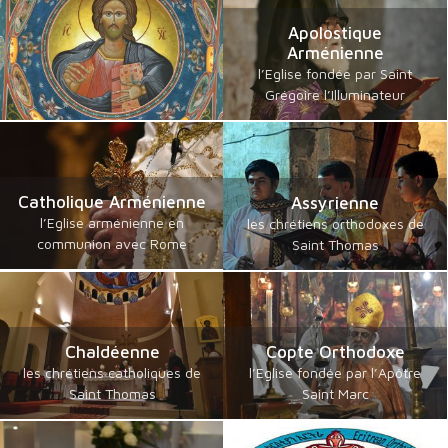
Apolostique
Arménienne
l’Eglise fondée par Saint
Grégoire l’Illuminateur
Catholique Arménienne
Assyrienne
l’Eglise arménienne en
les chrétiens orthodoxes de
communion avec Rome
Saint Thomas
Chaldéenne
Copte Orthodoxe
les chrétiens catholiques de
l’Eglise fondée par l’Apôtre
Saint Thomas
Saint Marc