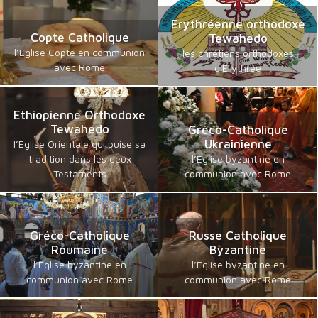
Erythréenne orthodoxe
Copte Catholique
Tewahedo
l’Eglise Copte en communion
les chrétiens orthodoxes
avec Rome
d'Erythrée
Ethiopienne Orthodoxe
Tewahedo
Gréco-Catholique
Ukrainienne
l’Eglise Orientale qui puise sa
tradition dans les deux
l’Eglise byzantine en
Testaments
communion avec Rome
Gréco-Catholique
Russe Catholique
Roumaine
Byzantine
l’Eglise byzantine en
l’Eglise byzantine en
communion avec Rome
communion avec Rome