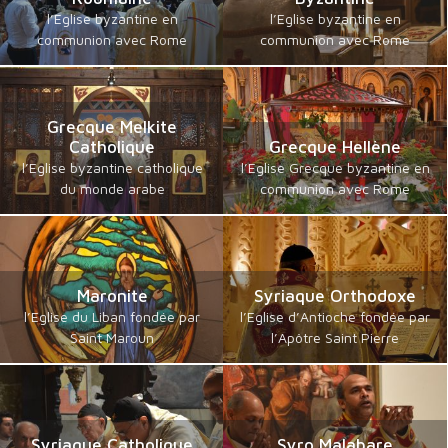
l’Eglise byzantine en
l’Eglise byzantine en
communion avec Rome
communion avec Rome
Grecque Melkite
Catholique
Grecque Hellène
l’Eglise byzantine catholique
l’Eglise Grecque byzantine en
du monde arabe
communion avec Rome
Maronite
Syriaque Orthodoxe
l’Eglise du Liban fondée par
l’Eglise d’Antioche fondée par
Saint Maroun
l’Apôtre Saint Pierre
Syriaque Catholique
Syro Malabare