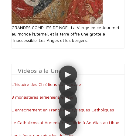
GRANDES COMPLIES DE NOEL La Vierge en ce Jour met
au monde l'Eternel, et la terre offre une grotte à
l'Inaccessible. Les Anges et les bergers...
Vidéos à la Une
L’histoire des Chrétiens du Caucase
3 monastères arméniens en Iran
L’enracinement en France des syriaques Catholiques
Le Catholicossat Arménien de Cilicie à Antélias au Liban
Les icônes des miracles du Christ