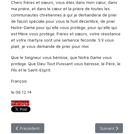
Chers frères et sœurs, vous êtes dans mon cœur, dans
ma prière, et dans le cœur et la prière de toutes les
communautés chrétiennes à qui je demanderai de prier
de façon spéciale pour vous le huit décembre, de prier
Notre-Dame pour qu’elle vous protège, pour qu’elle qui
est Mère vous protège. Frères et sœurs, votre résistance
et votre martyre sont une semence féconde. S’il vous
plaît, je vous demande de prier pour moi.
Que le Seigneur vous bénisse, que Notre Dame vous
protège. Que Dieu Tout Puissant vous bénisse, le Père, le
Fils et le Saint-Esprit.
François
le 06.12.14
f
Partager
Article précédent : Emission du 25 décembre 2013
Article suivant :
Précédent
Suivant