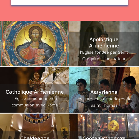
Apolostique
Arménienne
l’Eglise fondée par Saint
Grégoire l’Illuminateur
Catholique Arménienne
Assyrienne
l’Eglise arménienne en
les chrétiens orthodoxes de
communion avec Rome
Saint Thomas
Chaldéenne
Copte Orthodoxe