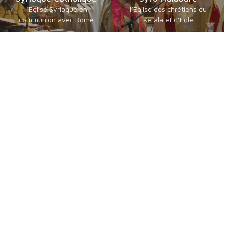
l’Eglise Syriaque en
l’Eglise des chrétiens du
communion avec Rome
Kerala et d’Inde
Catholiques orientaux
Byzantins en Français
de langue guèze
communautés byzantines
les érythréens et éthiopiens
Catholiques
catholiques
Chrétiens Orientaux
Foi, Espérance et Traditions