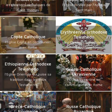
les chrétiens catholiques de
l’Eglise fondée par l’Apôtre
Saint Thomas
Saint Marc
Erythréenne orthodoxe
Copte Catholique
Tewahedo
l’Eglise Copte en communion
les chrétiens orthodoxes
avec Rome
d'Erythrée
Ethiopienne Orthodoxe
Tewahedo
Gréco-Catholique
Ukrainienne
l’Eglise Orientale qui puise sa
tradition dans les deux
l’Eglise byzantine en
Testaments
communion avec Rome
Gréco-Catholique
Russe Catholique
Roumaine
Byzantine