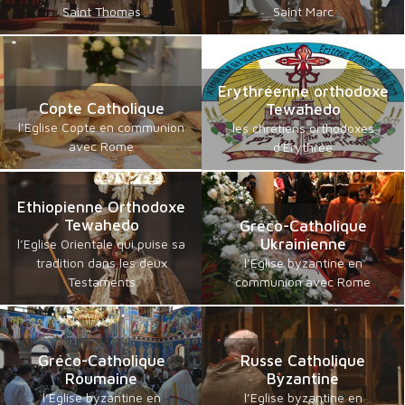
Saint Thomas
Saint Marc
Erythréenne orthodoxe
Copte Catholique
Tewahedo
l’Eglise Copte en communion
les chrétiens orthodoxes
avec Rome
d'Erythrée
Ethiopienne Orthodoxe
Tewahedo
Gréco-Catholique
Ukrainienne
l’Eglise Orientale qui puise sa
tradition dans les deux
l’Eglise byzantine en
Testaments
communion avec Rome
Gréco-Catholique
Russe Catholique
Roumaine
Byzantine
l’Eglise byzantine en
l’Eglise byzantine en