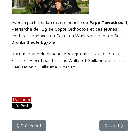
Avec la participation exceptionnelle du
Pape Tawadros II
,
Patriarche de l’Eglise Copte Orthodoxe et des jeunes
coptes orthodoxes du Caire, du Wadi Natrum et de Deir
Drunka (haute Egypte).
Documentaire du dimanche 8 septembre 2019 – 9h30 -
France 2 - écrit par Thomas Wallut et Guillaume Juherian.
Réalisation : Guillaume Juherian
f
Partager
Article précédent : dimanche 6 octobre 2019 - 9h30
Article suivant : 
Précédent
Suivant