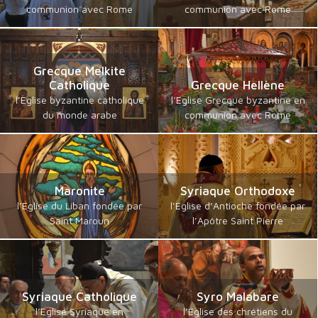
communion avec Rome
communion avec Rome
Grecque Melkite
Catholique
Grecque Hellène
l’Eglise byzantine catholique
l’Eglise Grecque byzantine en
du monde arabe
communion avec Rome
Maronite
Syriaque Orthodoxe
l’Eglise du Liban fondée par
l’Eglise d’Antioche fondée par
Saint Maroun
l’Apôtre Saint Pierre
Syriaque Catholique
Syro Malabare
l’Eglise Syriaque en
l’Eglise des chrétiens du