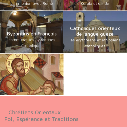
communion avec Rome
Kerala et d’Inde
Catholiques orientaux
Byzantins en Français
de langue guèze
communautés byzantines
les érythréens et éthiopiens
Catholiques
catholiques
Chrétiens Orientaux
Foi, Espérance et Traditions