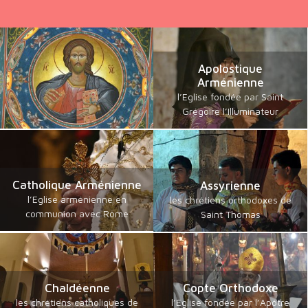
Apolostique
Arménienne
l’Eglise fondée par Saint
Grégoire l’Illuminateur
Catholique Arménienne
Assyrienne
l’Eglise arménienne en
les chrétiens orthodoxes de
communion avec Rome
Saint Thomas
Chaldéenne
Copte Orthodoxe
les chrétiens catholiques de
l’Eglise fondée par l’Apôtre