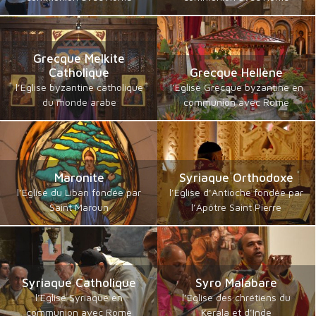
Grecque Melkite
Catholique
Grecque Hellène
l’Eglise byzantine catholique
l’Eglise Grecque byzantine en
du monde arabe
communion avec Rome
Maronite
Syriaque Orthodoxe
l’Eglise du Liban fondée par
l’Eglise d’Antioche fondée par
Saint Maroun
l’Apôtre Saint Pierre
Syriaque Catholique
Syro Malabare
l’Eglise Syriaque en
l’Eglise des chrétiens du
communion avec Rome
Kerala et d’Inde