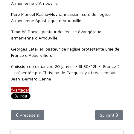
Arménienne d’Arnouville.
Père Manuel Racho-Hovhannessian, curé de l’église
Arménienne Apostolique d’Arnouville
Timothé Daniel, pasteur de l’église évangélique
arménienne d’Arnouville
Georges Letellier, pasteur de l’église protestante unie de
France d’Aubervilliers
émission du dimanche 20 janvier - 8h30-12h - France 2
- présentée par Christian de Cacqueray et réalisée par
Jean-Bernard Ganne
f
Partager
Article précédent : dimanche 17 février - 9h30
Article suivant : 
Précédent
Suivant