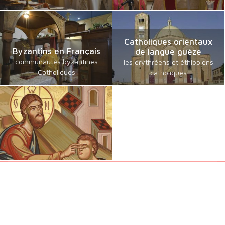
Catholiques orientaux
Byzantins en Français
de langue guèze
communautés byzantines
les érythréens et éthiopiens
Catholiques
catholiques
Chrétiens Orientaux
Foi, Espérance et Traditions