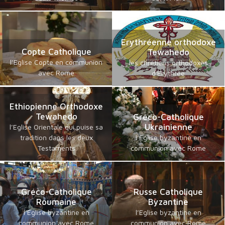
Erythréenne orthodoxe
Copte Catholique
Tewahedo
l’Eglise Copte en communion
les chrétiens orthodoxes
avec Rome
d'Erythrée
Ethiopienne Orthodoxe
Tewahedo
Gréco-Catholique
Ukrainienne
l’Eglise Orientale qui puise sa
tradition dans les deux
l’Eglise byzantine en
Testaments
communion avec Rome
Gréco-Catholique
Russe Catholique
Roumaine
Byzantine
l’Eglise byzantine en
l’Eglise byzantine en
communion avec Rome
communion avec Rome