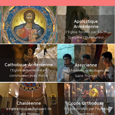
Apolostique
Arménienne
l’Eglise fondée par Saint
Grégoire l’Illuminateur
Catholique Arménienne
Assyrienne
l’Eglise arménienne en
les chrétiens orthodoxes de
communion avec Rome
Saint Thomas
Chaldéenne
Copte Orthodoxe
les chrétiens catholiques de
l’Eglise fondée par l’Apôtre
Saint Thomas
Saint Marc