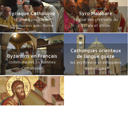
Syriaque Catholique
Syro Malabare
l’Eglise Syriaque en
l’Eglise des chrétiens du
communion avec Rome
Kerala et d’Inde
Catholiques orientaux
Byzantins en Français
de langue guèze
communautés byzantines
les érythréens et éthiopiens
Catholiques
catholiques