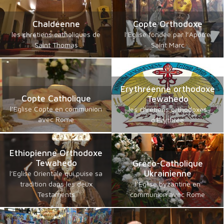
Chaldéenne
Copte Orthodoxe
les chrétiens catholiques de
l’Eglise fondée par l’Apôtre
Saint Thomas
Saint Marc
Erythréenne orthodoxe
Copte Catholique
Tewahedo
l’Eglise Copte en communion
les chrétiens orthodoxes
avec Rome
d'Erythrée
Ethiopienne Orthodoxe
Tewahedo
Gréco-Catholique
Ukrainienne
l’Eglise Orientale qui puise sa
tradition dans les deux
l’Eglise byzantine en
Testaments
communion avec Rome