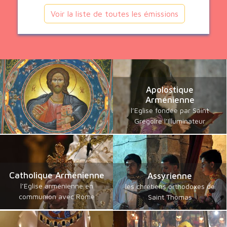
Voir la liste de toutes les émissions
Apolostique
Arménienne
l’Eglise fondée par Saint
Grégoire l’Illuminateur
Catholique Arménienne
Assyrienne
l’Eglise arménienne en
les chrétiens orthodoxes de
communion avec Rome
Saint Thomas