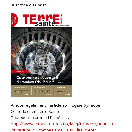
la Tombe du Christ
A noter également : article sur l’Eglise Syriaque
Orthodoxe en Terre Sainte
Pour se procurer le N° spécial :
http://www.terrasanta.net/tsx/lang/fr/p9743/Tout-sur-
louverture-du-tombeau-de-Jsus--lire-bientt