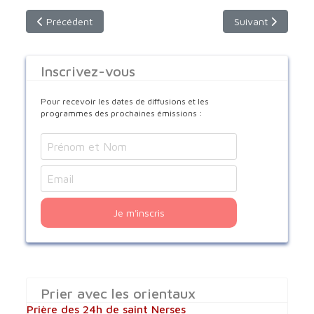
Article précédent : Vivre le Carême dans les Traditions Orient
Article suivant :
Précédent
Suivant
Inscrivez-vous
Pour recevoir les dates de diffusions et les
programmes des prochaines émissions :
Je m'inscris
Prier avec les orientaux
Prière des 24h de saint Nerses