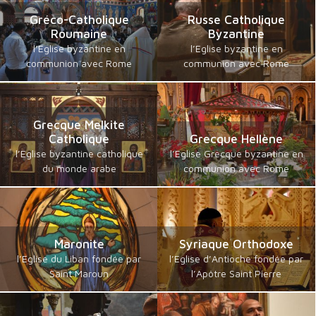
Gréco-Catholique
Russe Catholique
Roumaine
Byzantine
l’Eglise byzantine en
l’Eglise byzantine en
communion avec Rome
communion avec Rome
Grecque Melkite
Catholique
Grecque Hellène
l’Eglise byzantine catholique
l’Eglise Grecque byzantine en
du monde arabe
communion avec Rome
Maronite
Syriaque Orthodoxe
l’Eglise du Liban fondée par
l’Eglise d’Antioche fondée par
Saint Maroun
l’Apôtre Saint Pierre