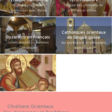
l’Eglise Syriaque en
l’Eglise des chrétiens du
communion avec Rome
Kerala et d’Inde
Catholiques orientaux
Byzantins en Français
de langue guèze
communautés byzantines
les érythréens et éthiopiens
Catholiques
catholiques
Chrétiens Orientaux