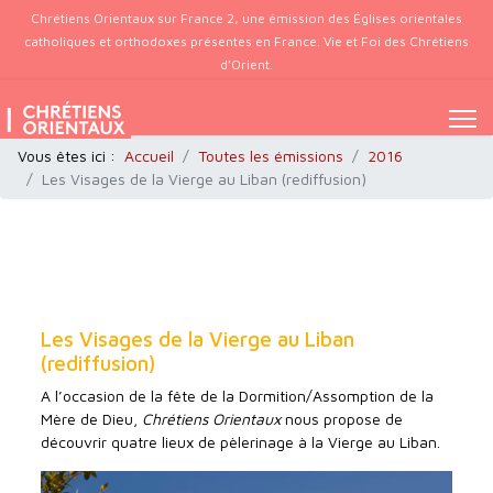
Chrétiens Orientaux sur France 2, une émission des Églises orientales
catholiques et orthodoxes présentes en France. Vie et Foi des Chrétiens
d’Orient.
Vous êtes ici :
Accueil
Toutes les émissions
2016
Les Visages de la Vierge au Liban (rediffusion)
Les Visages de la Vierge au Liban
(rediffusion)
A l’occasion de la fête de la Dormition/Assomption de la
Mère de Dieu,
Chrétiens Orientaux
nous propose de
découvrir quatre lieux de pèlerinage à la Vierge au Liban.