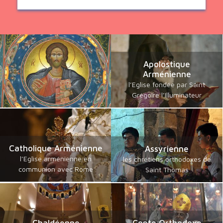
Apolostique
Arménienne
l’Eglise fondée par Saint
Grégoire l’Illuminateur
Catholique Arménienne
Assyrienne
l’Eglise arménienne en
les chrétiens orthodoxes de
communion avec Rome
Saint Thomas