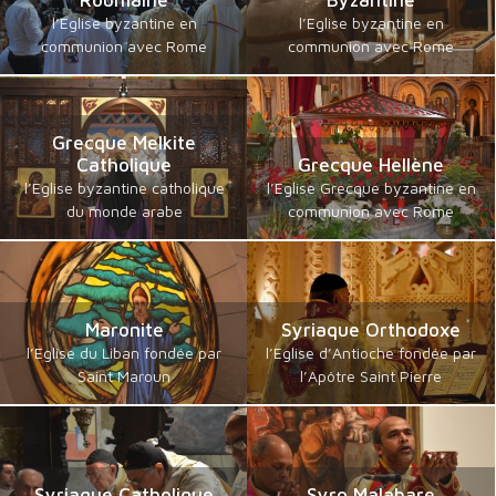
Roumaine
Byzantine
l’Eglise byzantine en
l’Eglise byzantine en
communion avec Rome
communion avec Rome
Grecque Melkite
Catholique
Grecque Hellène
l’Eglise byzantine catholique
l’Eglise Grecque byzantine en
du monde arabe
communion avec Rome
Maronite
Syriaque Orthodoxe
l’Eglise du Liban fondée par
l’Eglise d’Antioche fondée par
Saint Maroun
l’Apôtre Saint Pierre
Syriaque Catholique
Syro Malabare