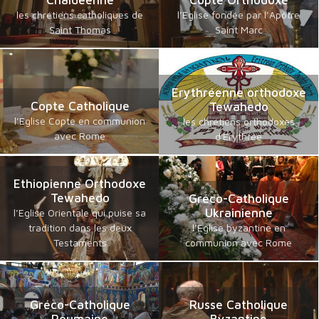
Chaldéenne
Copte Orthodoxe
les chrétiens catholiques de
l’Eglise fondée par l’Apôtre
Saint Thomas
Saint Marc
Erythréenne orthodoxe
Copte Catholique
Tewahedo
l’Eglise Copte en communion
les chrétiens orthodoxes
avec Rome
d'Erythrée
Ethiopienne Orthodoxe
Tewahedo
Gréco-Catholique
Ukrainienne
l’Eglise Orientale qui puise sa
tradition dans les deux
l’Eglise byzantine en
Testaments
communion avec Rome
Gréco-Catholique
Russe Catholique