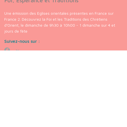
Foi, Espérance et Traditions
Une émission des Eglises orientales présentes en France sur
France 2. Découvrez la Foi et les Traditions des Chrétiens
d'Orient, le dimanche de 9h30 à 10h00 - 1 dimanche sur 4 et
jours de fête
Suivez-nous sur :
Nos liens
chaine
Youtube
Chrétiens
Orientaux