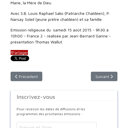
Marie, la Mère de Dieu.
Avec S.B. Louis Raphael Sako (Patriarche Chaldéen), P.
Narsay Soleil (jeune prêtre chaldéen) et sa famille.
Emission religieuse du samedi 15 août 2015 - 9h30 à
10h00 - France 2 - réalisée par Jean-Bernard Ganne -
présentation Thomas Wallut.
f
Partager
Article précédent : Les Grecs de Cargèse (rediffusion)
Article suivant : S
Précédent
Suivant
Inscrivez-vous
Pour recevoir les dates de diffusions et les
programmes des prochaines émissions :