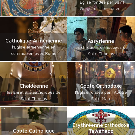
l’Eglise fondée par Saint
Grégoire l’Illuminateur
Catholique Arménienne
Assyrienne
l’Eglise arménienne en
les chrétiens orthodoxes de
communion avec Rome
Saint Thomas
Chaldéenne
Copte Orthodoxe
les chrétiens catholiques de
l’Eglise fondée par l’Apôtre
Saint Thomas
Saint Marc
Erythréenne orthodoxe
Copte Catholique
Tewahedo