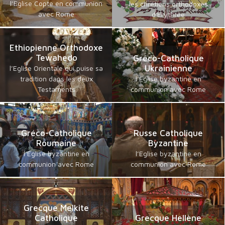
l’Eglise Copte en communion
les chrétiens orthodoxes
avec Rome
d'Erythrée
Ethiopienne Orthodoxe
Tewahedo
Gréco-Catholique
Ukrainienne
l’Eglise Orientale qui puise sa
tradition dans les deux
l’Eglise byzantine en
Testaments
communion avec Rome
Gréco-Catholique
Russe Catholique
Roumaine
Byzantine
l’Eglise byzantine en
l’Eglise byzantine en
communion avec Rome
communion avec Rome
Grecque Melkite
Catholique
Grecque Hellène