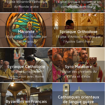
l’Eglise byzantine catholique
l’Eglise Grecque byzantine en
du monde arabe
communion avec Rome
Maronite
Syriaque Orthodoxe
l’Eglise du Liban fondée par
l’Eglise d’Antioche fondée par
Saint Maroun
l’Apôtre Saint Pierre
Syriaque Catholique
Syro Malabare
l’Eglise Syriaque en
l’Eglise des chrétiens du
communion avec Rome
Kerala et d’Inde
Catholiques orientaux
Byzantins en Français
de langue guèze