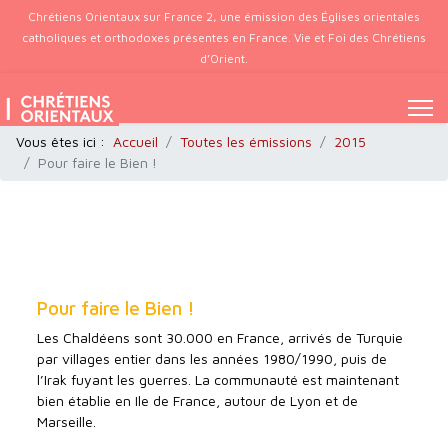
Chrétiens Orientaux sur France 2, une émission des Églises orientales
catholiques et orthodoxes présentes en France. Vie et Foi des Chrétiens
d’Orient.
Vous êtes ici :
Accueil
Toutes les émissions
2015
Pour faire le Bien !
Pour faire le Bien !
Les Chaldéens sont 30.000 en France, arrivés de Turquie
par villages entier dans les années 1980/1990, puis de
l’Irak fuyant les guerres. La communauté est maintenant
bien établie en Ile de France, autour de Lyon et de
Marseille.