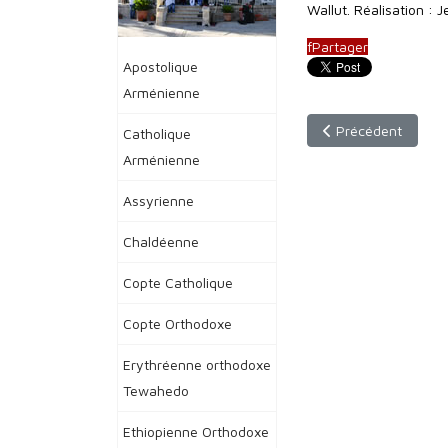
Wallut. Réalisation :
f
Partager
Apostolique
Arménienne
Article précédent :
Précédent
Catholique
Arménienne
Assyrienne
Chaldéenne
Copte Catholique
Copte Orthodoxe
Erythréenne orthodoxe
Tewahedo
Ethiopienne Orthodoxe