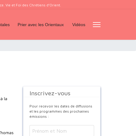
. Vie et Foi des Chrétiens d’Orient.
tales
Prier avec les Orientaux
Vidéos
Inscrivez-vous
à la
Pour recevoir les dates de diffusions
et les programmes des prochaines
émissions :
 Thomas