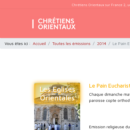
Chrétiens Orientaux sur France 2, u
Vous êtes ici :
Accueil
Toutes les émissions
2014
Le Pain E
Le Pain Eucharist
Les Eglises
Chaque dimanche matin
Orientales
paroisse copte orthod
Emission religieuse d