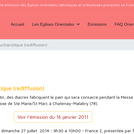
ne émission des Églises orientales catholiques et orthodoxes présentes en France
Accueil
Les Eglises Orientales
Emissions
FAQ Orien
ucharistique (rediffusion)
ique (rediffusion)
, des diacres fabriquent le pain qui sera consacré pendant la Messe 
oxe de Ste Marie/St Marc à Chatenay-Malabry (78).
Voir l'émission du 16 janvier 2011
u dimanche 27 juillet 2014 - 9h30 à 10h00 - France 2, présentée par