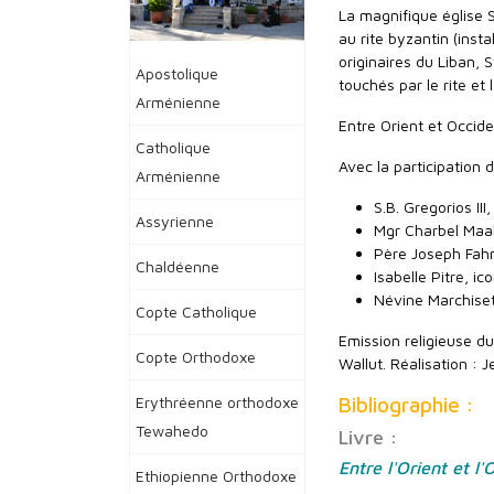
La magnifique église Sa
au rite byzantin (inst
originaires du Liban, 
Apostolique
touchés par le rite et 
Arménienne
Entre Orient et Occide
Catholique
Avec la participation d
Arménienne
S.B. Gregorios III
Assyrienne
Mgr Charbel Maal
Père Joseph Fah
Chaldéenne
Isabelle Pitre, i
Névine Marchiset,
Copte Catholique
Emission religieuse 
Copte Orthodoxe
Wallut. Réalisation :
Erythréenne orthodoxe
Bibliographie :
Tewahedo
Livre :
Entre l'Orient et l'
Ethiopienne Orthodoxe