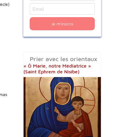
iècle)
Je m'inscris
Prier avec les orientaux
« Ô Marie, notre Médiatrice »
(Saint Éphrem de Nisibe)
omas