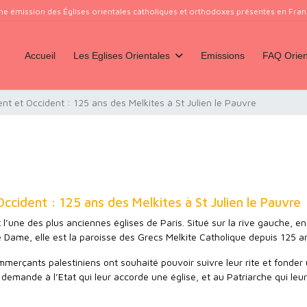
ne émission des Églises orientales catholiques et orthodoxes présentes en France
Accueil
Les Eglises Orientales
Emissions
FAQ Orien
ent et Occident : 125 ans des Melkites à St Julien le Pauvre
Occident : 125 ans des Melkites à St Julien le Pauvre
t l’une des plus anciennes églises de Paris. Situé sur la rive gauche, en
e Dame, elle est la paroisse des Grecs Melkite Catholique depuis 125 a
merçants palestiniens ont souhaité pouvoir suivre leur rite et fonder
la demande à l’Etat qui leur accorde une église, et au Patriarche qui leu