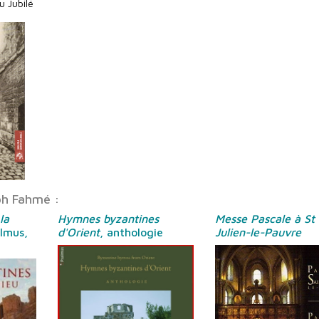
u Jubilé
ph Fahmé :
la
Hymnes byzantines
Messe Pascale à St
lmus,
d'Orient
, anthologie
Julien-le-Pauvre