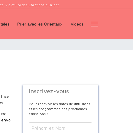
. Vie et Foi des Chrétiens d’Orient.
tales
Prier avec les Orientaux
Vidéos
Inscrivez-vous
 face
ns.
Pour recevoir les dates de diffusions
et les programmes des prochaines
 une
émissions :
r envoi