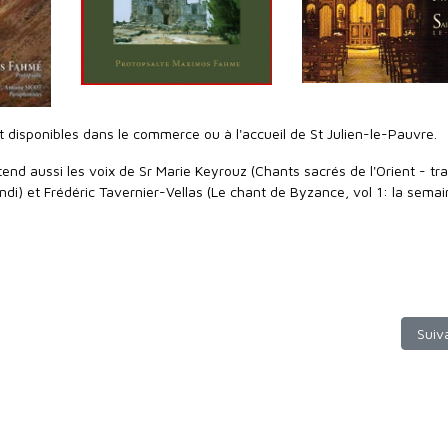
t disponibles dans le commerce ou à l'accueil de St Julien-le-Pauvre.
end aussi les voix de Sr Marie Keyrouz (Chants sacrés de l'Orient - tra
di) et Frédéric Tavernier-Vellas (Le chant de Byzance, vol 1: la sema
Le Pain Eucharistique (rediffusion)
Artic
Suiv