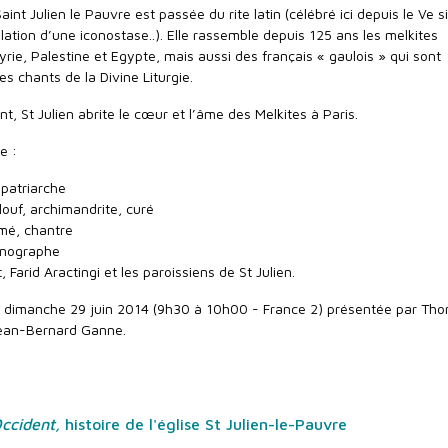
int Julien le Pauvre est passée du rite latin (célébré ici depuis le Ve s
allation d’une iconostase..). Elle rassemble depuis 125 ans les melkites
Syrie, Palestine et Egypte, mais aussi des français « gaulois » qui sont
les chants de la Divine Liturgie.
nt, St Julien abrite le cœur et l’âme des Melkites à Paris.
e :
, patriarche
ouf, archimandrite, curé
mé, chantre
conographe
 Farid Aractingi et les paroissiens de St Julien.
du dimanche 29 juin 2014 (9h30 à 10h00 - France 2) présentée par Th
 Jean-Bernard Ganne.
Occident,
histoire de l'église St Julien-le-Pauvre