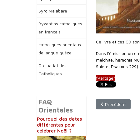
Syro Malabare
Byzantins catholiques
en français
Ce livre et ces CD son
catholiques orientaux
de langue guèze
Dans l'émission on ent
melchite, hamonia Mun
Ordinariat des
Sainte, Psalmus 229)
Catholiques
f
Partager
FAQ
Article précédent : 
Précédent
Orientales
Pourquoi des dates
différentes pour
célébrer Noël ?