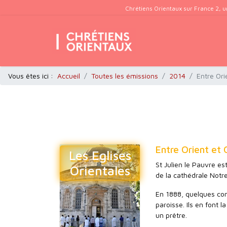
Chrétiens Orientaux sur France 2, u
Vous êtes ici :
Accueil
Toutes les émissions
2014
Entre Ori
Entre Orient et 
Les Eglises
St Julien le Pauvre es
Orientales
de la cathédrale Notr
En 1888, quelques com
paroisse. Ils en font 
un prêtre.