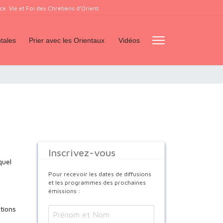
. Vie et Foi des Chrétiens d’Orient.
tales
Prier avec les Orientaux
Vidéos
Inscrivez-vous
quel
Pour recevoir les dates de diffusions
et les programmes des prochaines
émissions :
ctions