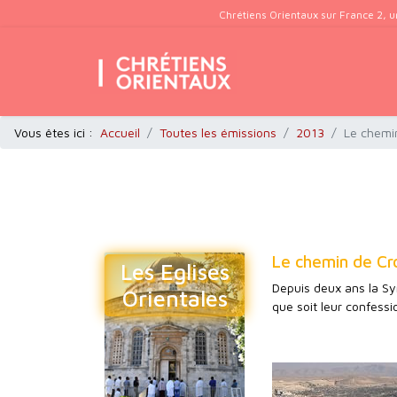
Chrétiens Orientaux sur France 2, u
Vous êtes ici :
Accueil
Toutes les émissions
2013
Le chemin
Le chemin de Cro
Les Eglises
Depuis deux ans la Syr
Orientales
que soit leur confessi