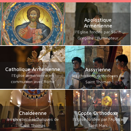
Apolostique
Arménienne
l’Eglise fondée par Saint
Grégoire l’Illuminateur
Catholique Arménienne
Assyrienne
l’Eglise arménienne en
les chrétiens orthodoxes de
communion avec Rome
Saint Thomas
Chaldéenne
Copte Orthodoxe
les chrétiens catholiques de
l’Eglise fondée par l’Apôtre
Saint Thomas
Saint Marc