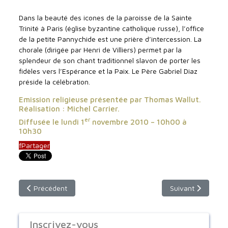
Dans la beauté des icones de la paroisse de la Sainte
Trinité à Paris (église byzantine catholique russe), l’office
de la petite Pannychide est une prière d’intercession. La
chorale (dirigée par Henri de Villiers) permet par la
splendeur de son chant traditionnel slavon de porter les
fidèles vers l’Espérance et la Paix. Le Père Gabriel Diaz
préside la célébration.
Emission religieuse présentée par Thomas Wallut.
Réalisation : Michel Carrier.
er
Diffusée le lundi 1
novembre 2010 – 10h00 à
10h30
f
Partager
Article précédent : Que se passe-t-il après la mort ?
Article suivant :
Précédent
Suivant
Inscrivez-vous