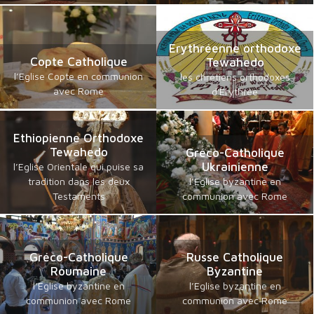
Erythréenne orthodoxe
Copte Catholique
Tewahedo
l’Eglise Copte en communion
les chrétiens orthodoxes
avec Rome
d'Erythrée
Ethiopienne Orthodoxe
Tewahedo
Gréco-Catholique
Ukrainienne
l’Eglise Orientale qui puise sa
tradition dans les deux
l’Eglise byzantine en
Testaments
communion avec Rome
Gréco-Catholique
Russe Catholique
Roumaine
Byzantine
l’Eglise byzantine en
l’Eglise byzantine en
communion avec Rome
communion avec Rome