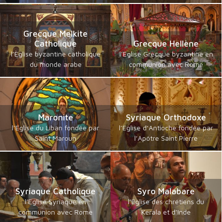
Grecque Melkite
Catholique
Grecque Hellène
l’Eglise byzantine catholique
l’Eglise Grecque byzantine en
du monde arabe
communion avec Rome
Maronite
Syriaque Orthodoxe
l’Eglise du Liban fondée par
l’Eglise d’Antioche fondée par
Saint Maroun
l’Apôtre Saint Pierre
Syriaque Catholique
Syro Malabare
l’Eglise Syriaque en
l’Eglise des chrétiens du
communion avec Rome
Kerala et d’Inde