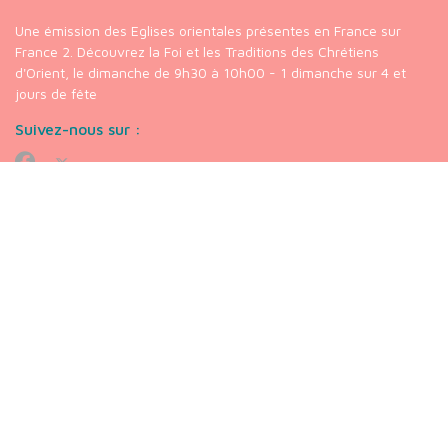
Une émission des Eglises orientales présentes en France sur
France 2. Découvrez la Foi et les Traditions des Chrétiens
d'Orient, le dimanche de 9h30 à 10h00 - 1 dimanche sur 4 et
jours de fête
Suivez-nous sur :
Nos liens
chaine
Youtube
Chrétiens
Orientaux