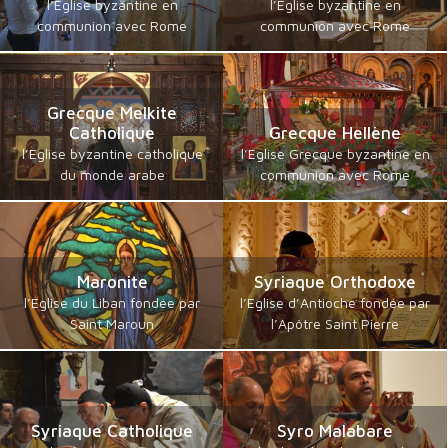
l’Eglise byzantine en
l’Eglise byzantine en
communion avec Rome
communion avec Rome
Grecque Melkite
Catholique
Grecque Hellène
l’Eglise byzantine catholique
l’Eglise Grecque byzantine en
du monde arabe
communion avec Rome
Maronite
Syriaque Orthodoxe
l’Eglise du Liban fondée par
l’Eglise d’Antioche fondée par
Saint Maroun
l’Apôtre Saint Pierre
Syriaque Catholique
Syro Malabare