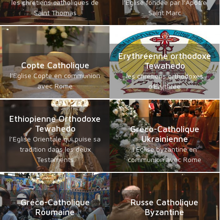
les chrétiens catholiques de
l’Eglise fondée par l’Apôtre
Saint Thomas
Saint Marc
Erythréenne orthodoxe
Copte Catholique
Tewahedo
l’Eglise Copte en communion
les chrétiens orthodoxes
avec Rome
d'Erythrée
Ethiopienne Orthodoxe
Tewahedo
Gréco-Catholique
Ukrainienne
l’Eglise Orientale qui puise sa
tradition dans les deux
l’Eglise byzantine en
Testaments
communion avec Rome
Gréco-Catholique
Russe Catholique
Roumaine
Byzantine