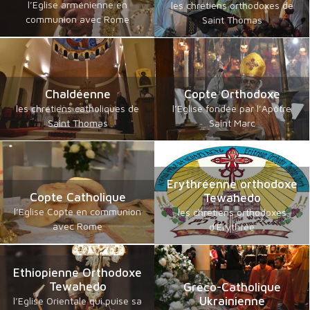
l’Eglise arménienne en
les chrétiens orthodoxes de
communion avec Rome
Saint Thomas
Chaldéenne
Copte Orthodoxe
les chrétiens catholiques de
l’Eglise fondée par l’Apôtre
Saint Thomas
Saint Marc
Erythréenne orthodoxe
Copte Catholique
Tewahedo
l’Eglise Copte en communion
les chrétiens orthodoxes
avec Rome
d'Erythrée
Ethiopienne Orthodoxe
Tewahedo
Gréco-Catholique
Ukrainienne
l’Eglise Orientale qui puise sa