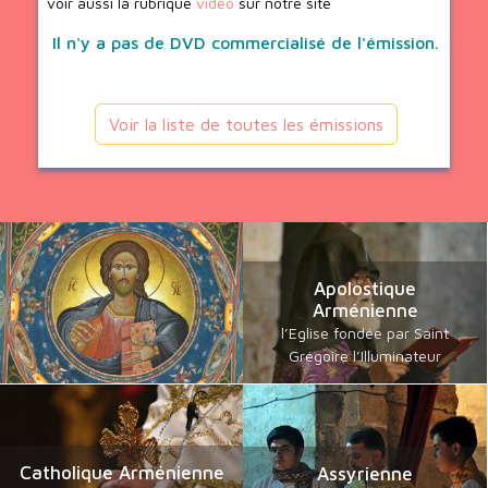
voir aussi la rubrique
vidéo
sur notre site
Il n'y a pas de DVD commercialisé de l'émission.
Voir la liste de toutes les émissions
Apolostique
Arménienne
l’Eglise fondée par Saint
Grégoire l’Illuminateur
Catholique Arménienne
Assyrienne