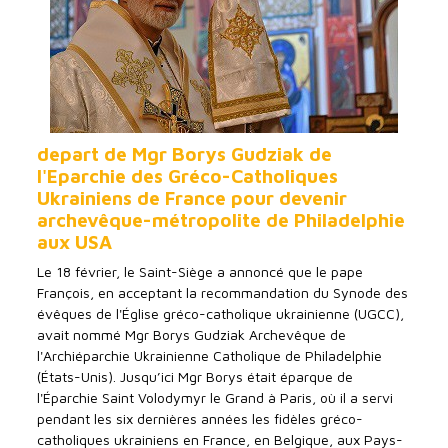
depart de Mgr Borys Gudziak de
l'Eparchie des Gréco-Catholiques
Ukrainiens de France pour devenir
archevêque-métropolite de Philadelphie
aux USA
Le 18 février, le Saint-Siège a annoncé que le pape
François, en acceptant la recommandation du Synode des
évêques de l'Église gréco-catholique ukrainienne (UGCC),
avait nommé Mgr Borys Gudziak Archevêque de
l'Archiéparchie Ukrainienne Catholique de Philadelphie
(États-Unis). Jusqu’ici Mgr Borys était éparque de
l'Éparchie Saint Volodymyr le Grand à Paris, où il a servi
pendant les six dernières années les fidèles gréco-
catholiques ukrainiens en France, en Belgique, aux Pays-