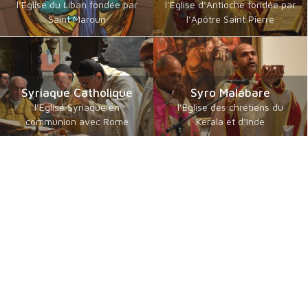
l’Eglise du Liban fondée par
l’Eglise d’Antioche fondée par
Saint Maroun
l’Apôtre Saint Pierre
Syriaque Catholique
Syro Malabare
l’Eglise Syriaque en
l’Eglise des chrétiens du
communion avec Rome
Kerala et d’Inde
Catholiques orientaux
Byzantins en Français
de langue guèze
communautés byzantines
les érythréens et éthiopiens
Catholiques
catholiques