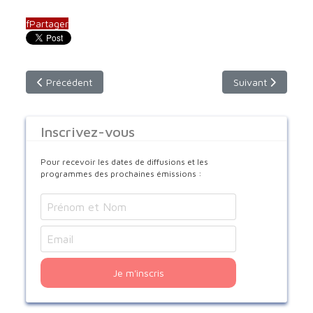
f
Partager
Article précédent : Rencontre du Pape François avec l'Eglise
Article suivant : 
Précédent
Suivant
Inscrivez-vous
Pour recevoir les dates de diffusions et les
programmes des prochaines émissions :
Je m'inscris