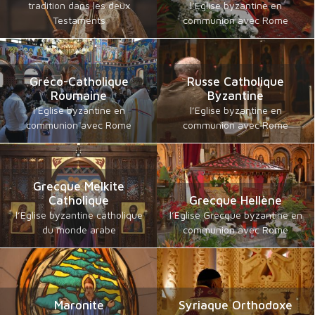
tradition dans les deux
l’Eglise byzantine en
Testaments
communion avec Rome
Gréco-Catholique
Russe Catholique
Roumaine
Byzantine
l’Eglise byzantine en
l’Eglise byzantine en
communion avec Rome
communion avec Rome
Grecque Melkite
Catholique
Grecque Hellène
l’Eglise byzantine catholique
l’Eglise Grecque byzantine en
du monde arabe
communion avec Rome
Maronite
Syriaque Orthodoxe