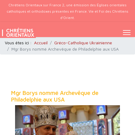
Chrétiens Orientaux sur France 2, une émission des Églises orientales
catholiques et orthodoxes présentes en France. Vie et Foi des Chrétiens
d’Orient.
Vous êtes ici :
Accueil
Gréco-Catholique Ukrainienne
Mgr Borys nommé Archevêque de Philadelphie aux USA
Mgr Borys nommé Archevêque de
Philadelphie aux USA