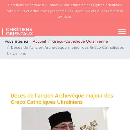
Chrétiens Orientaux sur France 2, une émission des Églises orientales
catholiques et orthodoxes présentes en France. Vie et Foi des Chrétiens
d’Orient.
Vous êtes ici :
Accueil
Gréco-Catholique Ukrainienne
Décès de l'ancien Archevêque majeur des Gréco Catholiques
Ukrainiens
Décès de l'ancien Archevêque majeur des
Gréco Catholiques Ukrainiens