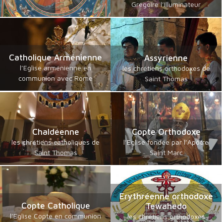
Grégoire l’Illuminateur
Catholique Arménienne
Assyrienne
l’Eglise arménienne en
les chrétiens orthodoxes de
communion avec Rome
Saint Thomas
Chaldéenne
Copte Orthodoxe
les chrétiens catholiques de
l’Eglise fondée par l’Apôtre
Saint Thomas
Saint Marc
Erythréenne orthodoxe
Copte Catholique
Tewahedo
l’Eglise Copte en communion
les chrétiens orthodoxes