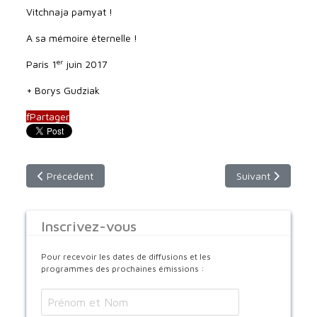
Vitchnaja pamyat !
A sa mémoire éternelle !
er
Paris 1
juin 2017
+ Borys Gudziak
f
Partager
Article précédent : Texte de l'interwiev du Père Elias Higoumè
Article suivant :
Précédent
Suivant
Inscrivez-vous
Pour recevoir les dates de diffusions et les
programmes des prochaines émissions :