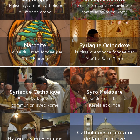
l’Eglise byzantine catholique
l’Eglise Grecque byzantine en
du monde arabe
communion avec Rome
Maronite
Syriaque Orthodoxe
l’Eglise du Liban fondée par
l’Eglise d’Antioche fondée par
Saint Maroun
l’Apôtre Saint Pierre
Syriaque Catholique
Syro Malabare
l’Eglise Syriaque en
l’Eglise des chrétiens du
communion avec Rome
Kerala et d’Inde
Catholiques orientaux
Byzantins en Français
de langue guèze