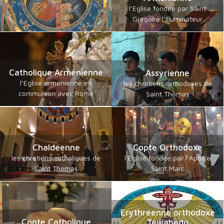
l’Eglise fondée par Saint
Grégoire l’Illuminateur
Catholique Arménienne
Assyrienne
l’Eglise arménienne en
les chrétiens orthodoxes de
communion avec Rome
Saint Thomas
Chaldéenne
Copte Orthodoxe
les chrétiens catholiques de
l’Eglise fondée par l’Apôtre
Saint Thomas
Saint Marc
Erythréenne orthodoxe
Copte Catholique
Tewahedo