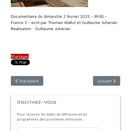
Documentaire du dimanche 2 février 2025 - 9h30 -
France 2 - écrit par Thomas Wallut et Guillaume Juherian.
Réalisation : Guillaume Juherian.
f
Partager
Article précédent : Dimanche 2 mars - 9h30 - F2
Article suivant :
Précédent
Suivant
Inscrivez-vous
Pour recevoir les dates de diffusions et les
programmes des prochaines émissions :