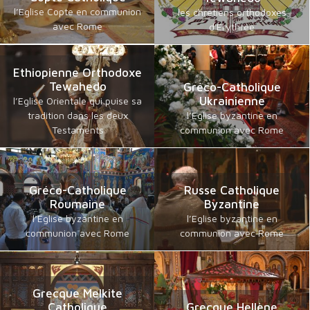
l’Eglise Copte en communion
les chrétiens orthodoxes
avec Rome
d'Erythrée
Ethiopienne Orthodoxe
Tewahedo
Gréco-Catholique
Ukrainienne
l’Eglise Orientale qui puise sa
tradition dans les deux
l’Eglise byzantine en
Testaments
communion avec Rome
Gréco-Catholique
Russe Catholique
Roumaine
Byzantine
l’Eglise byzantine en
l’Eglise byzantine en
communion avec Rome
communion avec Rome
Grecque Melkite
Catholique
Grecque Hellène