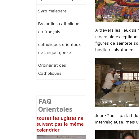
Syro Malabare
Byzantins catholiques
A travers les lieux sa
en français
ensemble exceptionne
figures de sainteté s
catholiques orientaux
basilien salvatorien.
de langue guèze
Ordinariat des
Catholiques
FAQ
Orientales
Jean-Paul II parlait d
toutes les Eglises ne
interreligieuse, mais 
suivent pas le même
calendrier