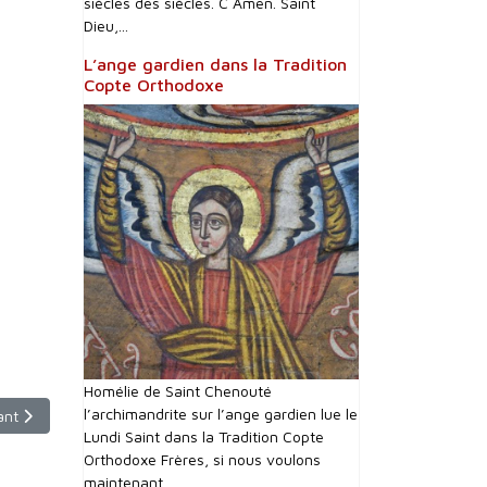
siècles des siècles. C Amen. Saint
Dieu,...
L’ange gardien dans la Tradition
Copte Orthodoxe
Homélie de Saint Chenouté
l’archimandrite sur l’ange gardien lue le
cle suivant : dimanche 3 mars 2024 - 9h30
ant
Lundi Saint dans la Tradition Copte
Orthodoxe Frères, si nous voulons
maintenant...