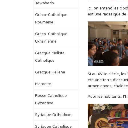
Tewahedo
Ici, on entend les clo
est une mosaïque de 
Gréco-Catholique
Roumaine
Gréco-Catholique
Ukrainienne
Grecque Melkite
Catholique
Grecque Hellène
Si au XVIIIe siècle, l
été une terre d’accue
Maronite
arméniennes, chaldée
Russe Catholique
Pour les habitants, l’h
Byzantine
Syriaque Orthodoxe
Syriaque Catholique