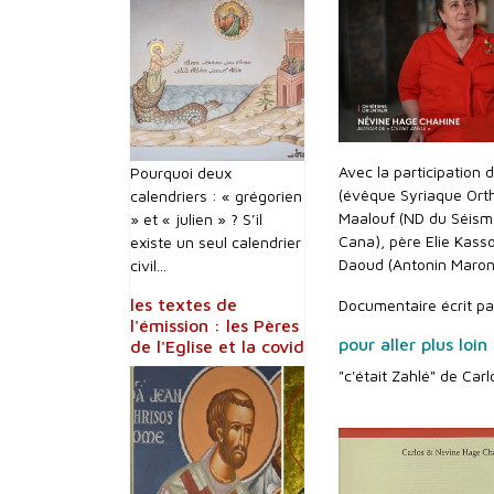
Avec la participation
Pourquoi deux
(évêque Syriaque Orth
calendriers : « grégorien
Maalouf (ND du Séisme)
» et « julien » ? S’il
Cana), père Elie Kasso
existe un seul calendrier
Daoud (Antonin Maroni
civil...
les textes de
Documentaire écrit pa
l'émission : les Pères
pour aller plus loin
de l'Eglise et la covid
"c'était Zahlé" de Ca