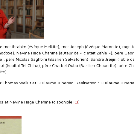
 de mgr Ibrahim (évêque Melkite), mgr Joseph (évêque Maronite), mgr J
odoxe), Nevine Hage Chahine (auteur de « c’était Zahlé »), père Geo
, père Nicolas Saghbini (Basilien Salvatorien), Sandra Jraijiri (Table d
uf (hopital Tel Chiha), père Charbel Ouba (Basilien Chouerite), père Ch
te).
r Thomas Wallut et Guillaume Juherian. Réalisation : Guillaume Juheria
rlos et Nevine Hage Chahine (disponible
ICI
)