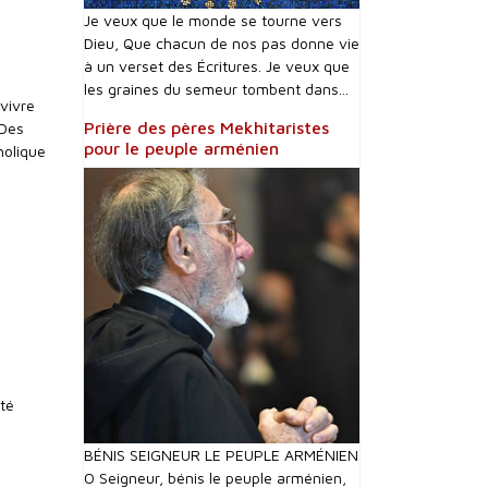
Je veux que le monde se tourne vers
Dieu, Que chacun de nos pas donne vie
à un verset des Écritures. Je veux que
les graines du semeur tombent dans...
 vivre
Prière des pères Mekhitaristes
 Des
pour le peuple arménien
holique
ité
!
BÉNIS SEIGNEUR LE PEUPLE ARMÉNIEN
O Seigneur, bénis le peuple arménien,