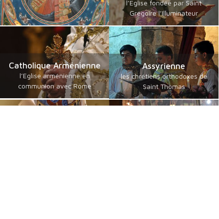
l’Eglise fondée par Saint
Grégoire l’Illuminateur
Catholique Arménienne
Assyrienne
l’Eglise arménienne en
les chrétiens orthodoxes de
communion avec Rome
Saint Thomas
Chaldéenne
Copte Orthodoxe
les chrétiens catholiques de
l’Eglise fondée par l’Apôtre
Saint Thomas
Saint Marc
Erythréenne orthodoxe
Copte Catholique
Tewahedo