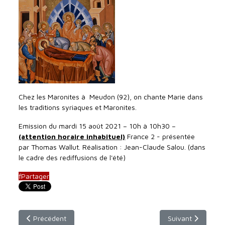
Chez les Maronites à Meudon (92), on chante Marie dans
les traditions syriaques et Maronites.
Emission du mardi 15 août 2021 – 10h à 10h30 –
(attention horaire inhabituel)
France 2 - présentée
par Thomas Wallut. Réalisation : Jean-Claude Salou. (dans
le cadre des rediffusions de l'été)
f
Partager
Article précédent : dimanche 26 septembre 2021 - 9h30 - Fr
Article suivant : 
Précédent
Suivant