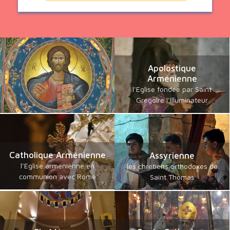
Apolostique
Arménienne
l’Eglise fondée par Saint
Grégoire l’Illuminateur
Catholique Arménienne
Assyrienne
l’Eglise arménienne en
les chrétiens orthodoxes de
communion avec Rome
Saint Thomas