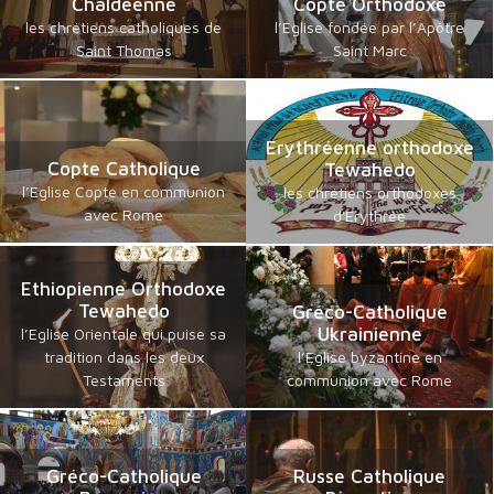
Chaldéenne
Copte Orthodoxe
les chrétiens catholiques de
l’Eglise fondée par l’Apôtre
Saint Thomas
Saint Marc
Erythréenne orthodoxe
Copte Catholique
Tewahedo
l’Eglise Copte en communion
les chrétiens orthodoxes
avec Rome
d'Erythrée
Ethiopienne Orthodoxe
Tewahedo
Gréco-Catholique
Ukrainienne
l’Eglise Orientale qui puise sa
tradition dans les deux
l’Eglise byzantine en
Testaments
communion avec Rome
Gréco-Catholique
Russe Catholique