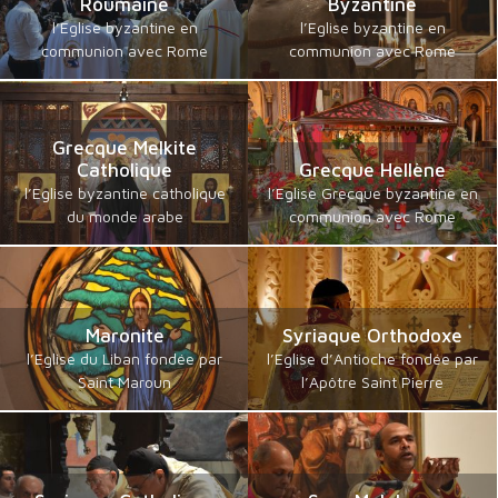
Roumaine
Byzantine
l’Eglise byzantine en
l’Eglise byzantine en
communion avec Rome
communion avec Rome
Grecque Melkite
Catholique
Grecque Hellène
l’Eglise byzantine catholique
l’Eglise Grecque byzantine en
du monde arabe
communion avec Rome
Maronite
Syriaque Orthodoxe
l’Eglise du Liban fondée par
l’Eglise d’Antioche fondée par
Saint Maroun
l’Apôtre Saint Pierre