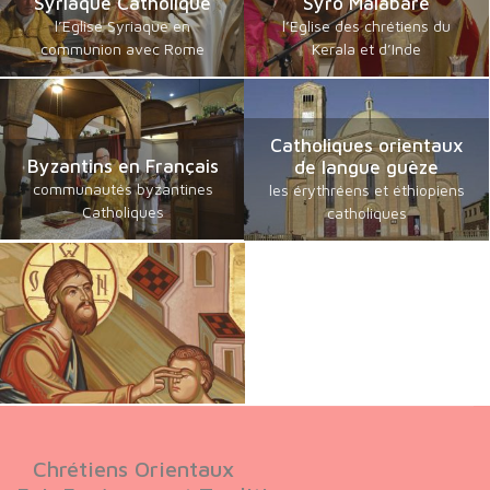
Syriaque Catholique
Syro Malabare
l’Eglise Syriaque en
l’Eglise des chrétiens du
communion avec Rome
Kerala et d’Inde
Catholiques orientaux
Byzantins en Français
de langue guèze
communautés byzantines
les érythréens et éthiopiens
Catholiques
catholiques
Chrétiens Orientaux