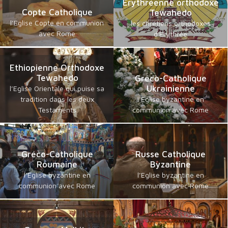
Erythréenne orthodoxe
Copte Catholique
Tewahedo
l’Eglise Copte en communion
les chrétiens orthodoxes
avec Rome
d'Erythrée
Ethiopienne Orthodoxe
Tewahedo
Gréco-Catholique
Ukrainienne
l’Eglise Orientale qui puise sa
tradition dans les deux
l’Eglise byzantine en
Testaments
communion avec Rome
Gréco-Catholique
Russe Catholique
Roumaine
Byzantine
l’Eglise byzantine en
l’Eglise byzantine en
communion avec Rome
communion avec Rome