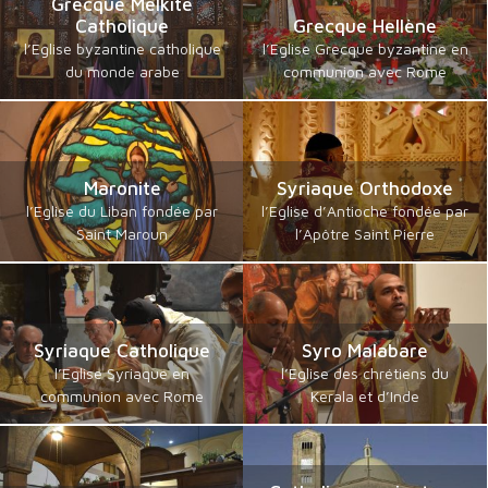
Grecque Melkite
Catholique
Grecque Hellène
l’Eglise byzantine catholique
l’Eglise Grecque byzantine en
du monde arabe
communion avec Rome
Maronite
Syriaque Orthodoxe
l’Eglise du Liban fondée par
l’Eglise d’Antioche fondée par
Saint Maroun
l’Apôtre Saint Pierre
Syriaque Catholique
Syro Malabare
l’Eglise Syriaque en
l’Eglise des chrétiens du
communion avec Rome
Kerala et d’Inde