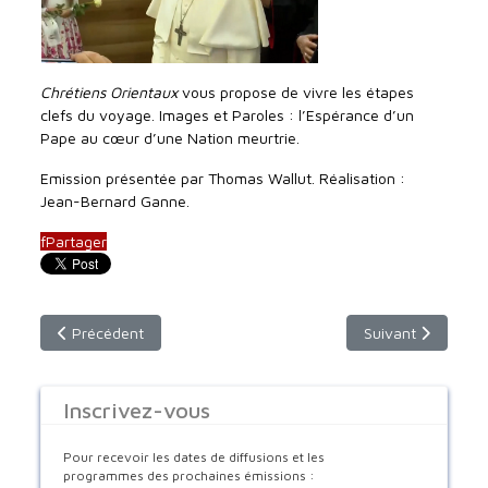
Chrétiens Orientaux
vous propose de vivre les étapes
clefs du voyage. Images et Paroles : l’Espérance d’un
Pape au cœur d’une Nation meurtrie.
Emission présentée par Thomas Wallut. Réalisation :
Jean-Bernard Ganne.
f
Partager
Article précédent : Dimanche 25 avril 2021 - 9h30 - France 2
Article suivant : 
Précédent
Suivant
Inscrivez-vous
Pour recevoir les dates de diffusions et les
programmes des prochaines émissions :