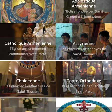
Apolostique
Arménienne
l’Eglise fondée par Saint
Grégoire l’Illuminateur
Catholique Arménienne
Assyrienne
l’Eglise arménienne en
les chrétiens orthodoxes de
communion avec Rome
Saint Thomas
Chaldéenne
Copte Orthodoxe
les chrétiens catholiques de
l’Eglise fondée par l’Apôtre
Saint Thomas
Saint Marc