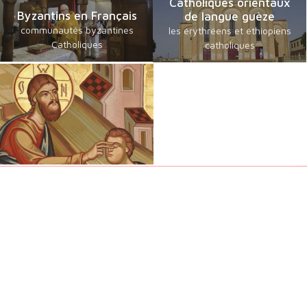
Catholiques orientaux
Byzantins en Français
de langue guèze
communautés byzantines
les érythréens et éthiopiens
Catholiques
catholiques
Chrétiens Orientaux
Foi, Espérance et Traditions
Une émission des Eglises orientales présentes en France sur
France 2. Découvrez la Foi et les Traditions des Chrétiens
d'Orient, le dimanche de 9h30 à 10h00 - 1 dimanche sur 4 et
jours de fête