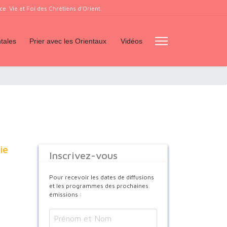
. Vie et Foi des Chrétiens d’Orient.
tales
Prier avec les Orientaux
Vidéos
ie
Inscrivez-vous
Pour recevoir les dates de diffusions
et les programmes des prochaines
émissions :