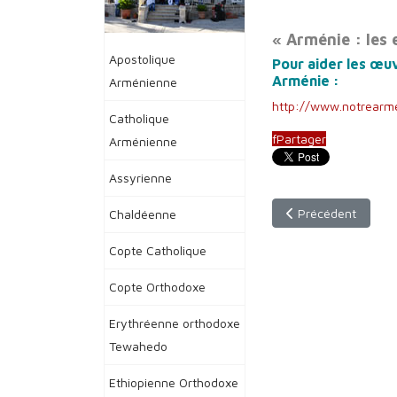
« Arménie : les 
Apostolique
Pour aider les œu
Arménie :
Arménienne
http://www.notrearme
Catholique
f
Partager
Arménienne
Assyrienne
Article précédent :
Précédent
Chaldéenne
Copte Catholique
Copte Orthodoxe
Erythréenne orthodoxe
Tewahedo
Ethiopienne Orthodoxe