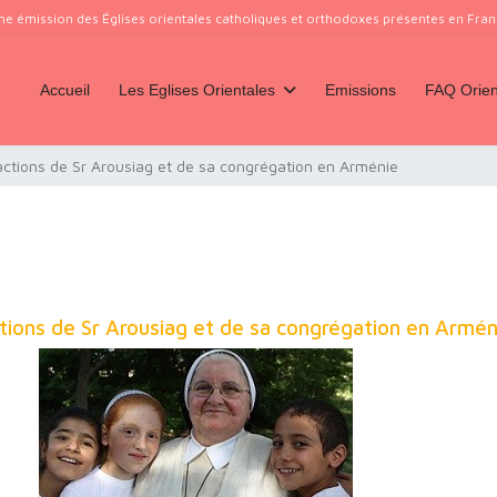
ne émission des Églises orientales catholiques et orthodoxes présentes en France
Accueil
Les Eglises Orientales
Emissions
FAQ Orien
 actions de Sr Arousiag et de sa congrégation en Arménie
ctions de Sr Arousiag et de sa congrégation en Armén