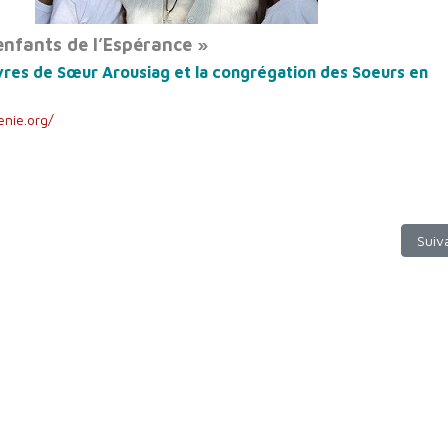
enfants de l’Espérance »
vres de Sœur Arousiag et la congrégation des Soeurs en
nie.org/
 Eparchie de Beyrouth au Liban
Arti
Suiv