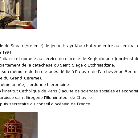
lle de Sevan (Arménie), le jeune Hrayr Khatchatryan entre au séminair
 1991.
né diacre et nommé au service du diocèse de Kegharkounik (nord-est d
épartement de la catéchèse du Saint-Siège d’Etchmiadzine.
 son mémoire de fin d’études dédié à l’œuvre de l’archevêque Bedro
de du Grand-Carême).
même année, il ordonné hiéromoine.
’Institut Catholique de Paris (Faculté de sciences sociales et économ
aroisse saint Grégoire l’Illuminateur de Chaville.
puis secrétaire du conseil diocésain de France.