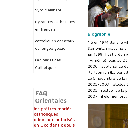
Syro Malabare
Byzantins catholiques
en français
Biographie
catholiques orientaux
Né en 1974 dans la vi
Saint-Etchmiadzine en
de langue guèze
En 1998, il est ordon
Ordinariat des
l’Arménie), puis au D
2000 : soutenance de
Catholiques
Pertoumian (La pério
Le 5 novembre de la 
2002-2007 : études à l
2002 : recteur de la p
FAQ
2007 : il élu membre, 
Orientales
les prêtres mariés
catholiques
orientaux autorisés
en Occident depuis