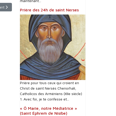
maintenant...
cle suivant : Obsèques de monsieur Charles Azanavour - 6 octobre 20
ant
Prière des 24h de saint Nerses
Prière pour tous ceux qui croient en
Christ de saint Nersès Chenorhali,
Catholicos des Arméniens (XIIe siècle)
1. Avec foi, je te confesse et...
« Ô Marie, notre Médiatrice »
(Saint Éphrem de Nisibe)