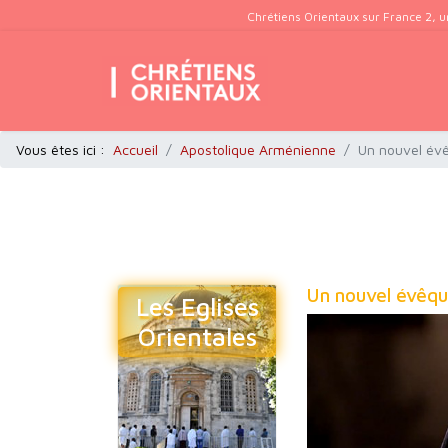
Chrétiens Orientaux sur France 2, u
Vous êtes ici :
Accueil
Apostolique Arménienne
Un nouvel évê
Un nouvel évêqu
Les Eglises
Orientales