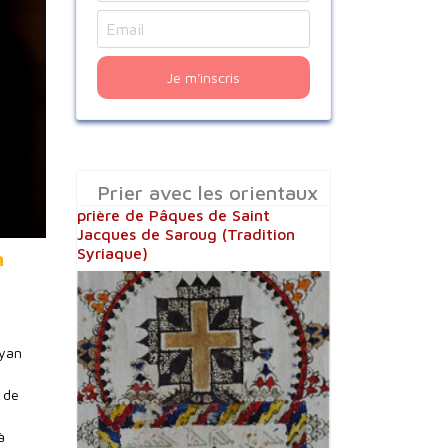
Je m'inscris
Prier avec les orientaux
prière de Pâques de Saint
Jacques de Saroug (Tradition
Syriaque)
n
ryan
 de
à