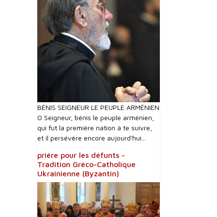
BÉNIS SEIGNEUR LE PEUPLE ARMÉNIEN
O Seigneur, bénis le peuple arménien,
qui fut la première nation à te suivre,
et il persévère encore aujourd'hui...
prière pour les défunts -
Tradition Gréco-Catholique
Ukrainienne (Byzantin)