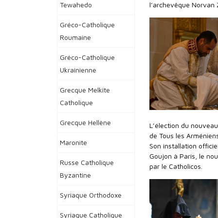
Tewahedo
l’archevêque Norvan 
Gréco-Catholique
Roumaine
Gréco-Catholique
Ukrainienne
Grecque Melkite
Catholique
Grecque Hellène
L’élection du nouveau
de Tous les Arméniens 
Maronite
Son installation offici
Goujon à Paris, le no
Russe Catholique
par le Catholicos.
Byzantine
Syriaque Orthodoxe
Syriaque Catholique