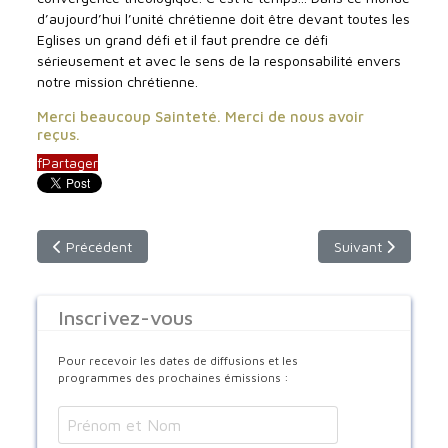
d’aujourd’hui l’unité chrétienne doit être devant toutes les
Eglises un grand défi et il faut prendre ce défi
sérieusement et avec le sens de la responsabilité envers
notre mission chrétienne.
Merci beaucoup Sainteté. Merci de nous avoir
reçus.
f
Partager
Article précédent : Textes et homélies de la canonisation de
Article suivant : 
Précédent
Suivant
Inscrivez-vous
Pour recevoir les dates de diffusions et les
programmes des prochaines émissions :