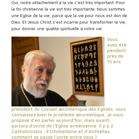
Oui, notre attachement à la vie c’est très important. Pour
la foi chrétienne la vie est très importante. Nous sommes
une Eglise de la vie, parce que la vie pour nous est don de
Dieu. Et Jésus Christ s’est incarné pour transformer la vie,
pour donner une qualité spirituelle à notre vie.
Vous
avez été
pendant
près de
15 ans
président du Conseil œcuménique des Eglises, vous
connaissez bien le problème œcuménique, je vous
propose d’en parler aujourd’hui, mais avant,
parlons d’unité de l’Eglise arménienne. Il y a 2
Catholicosats : Etchmiadzine et d’Anthélias,
comment se passe l’unité entre vous ?