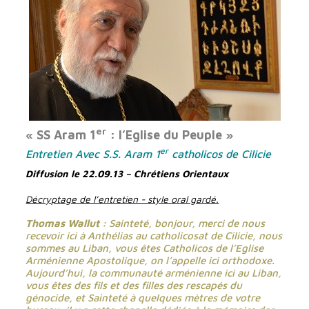
er
« SS Aram 1
: l’Eglise du
Pe
uple
»
er
Entretien Avec S.S. Aram 1
catholicos de Cilicie
Diffusion le 22.09.13 – Chrétiens Orientaux
Décryptage de l’entretien - style oral gardé.
Thomas Wallut :
Sainteté, bonjour, merci de nous
recevoir ici à Anthélias au catholicosat de Cilicie, nous
sommes au Liban, vous êtes Catholicos de l’Eglise
Arménienne Apostolique, on l’appelle ici orthodoxe.
Au
jourd’hui, la communauté arménienne ici au Liban,
vous êtes des fils et des filles des rescapés du
génocide, et Sainteté à quelques mètres de votre