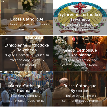
Erythréenne orthodoxe
Copte Catholique
Tewahedo
l’Eglise Copte en communion
les chrétiens orthodoxes
avec Rome
d'Erythrée
Ethiopienne Orthodoxe
Tewahedo
Gréco-Catholique
Ukrainienne
l’Eglise Orientale qui puise sa
tradition dans les deux
l’Eglise byzantine en
Testaments
communion avec Rome
Gréco-Catholique
Russe Catholique
Roumaine
Byzantine
l’Eglise byzantine en
l’Eglise byzantine en
communion avec Rome
communion avec Rome