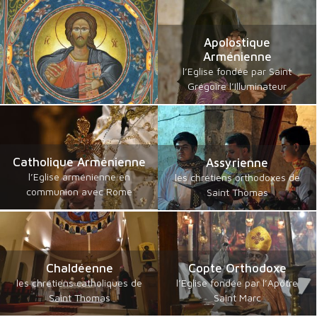
Apolostique
Arménienne
l’Eglise fondée par Saint
Grégoire l’Illuminateur
Catholique Arménienne
Assyrienne
l’Eglise arménienne en
les chrétiens orthodoxes de
communion avec Rome
Saint Thomas
Chaldéenne
Copte Orthodoxe
les chrétiens catholiques de
l’Eglise fondée par l’Apôtre
Saint Thomas
Saint Marc