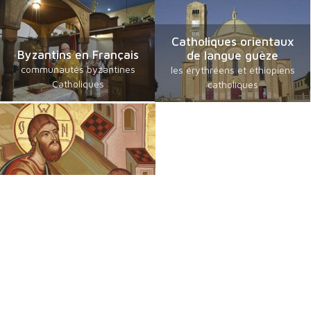
Catholiques orientaux
Byzantins en Français
de langue guèze
communautés byzantines
les érythréens et éthiopiens
Catholiques
catholiques
Chrétiens Orientaux
Foi, Espérance et Traditions
Une émission des Eglises orientales présentes en France sur
France 2. Découvrez la Foi et les Traditions des Chrétiens