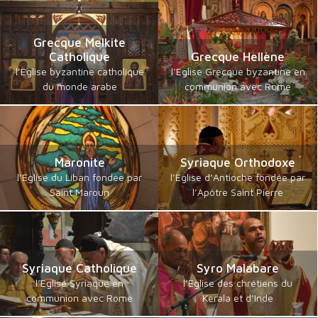
Grecque Melkite
Catholique
Grecque Hellène
l’Eglise byzantine catholique
l’Eglise Grecque byzantine en
du monde arabe
communion avec Rome
Maronite
Syriaque Orthodoxe
l’Eglise du Liban fondée par
l’Eglise d’Antioche fondée par
Saint Maroun
l’Apôtre Saint Pierre
Syriaque Catholique
Syro Malabare
l’Eglise Syriaque en
l’Eglise des chrétiens du
communion avec Rome
Kerala et d’Inde