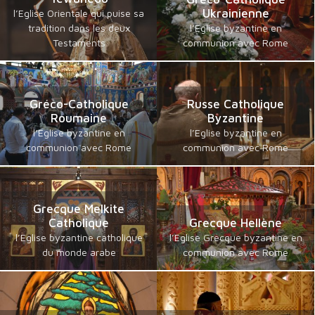
Ukrainienne
l’Eglise Orientale qui puise sa
tradition dans les deux
l’Eglise byzantine en
Testaments
communion avec Rome
Gréco-Catholique
Russe Catholique
Roumaine
Byzantine
l’Eglise byzantine en
l’Eglise byzantine en
communion avec Rome
communion avec Rome
Grecque Melkite
Catholique
Grecque Hellène
l’Eglise byzantine catholique
l’Eglise Grecque byzantine en
du monde arabe
communion avec Rome