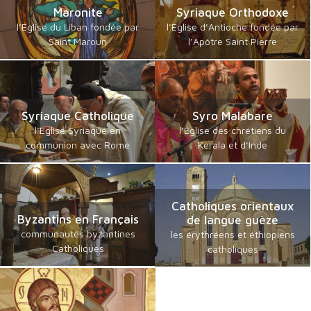
Maronite
Syriaque Orthodoxe
l’Eglise du Liban fondée par
l’Eglise d’Antioche fondée par
Saint Maroun
l’Apôtre Saint Pierre
Syriaque Catholique
Syro Malabare
l’Eglise Syriaque en
l’Eglise des chrétiens du
communion avec Rome
Kerala et d’Inde
Catholiques orientaux
Byzantins en Français
de langue guèze
communautés byzantines
les érythréens et éthiopiens
Catholiques
catholiques