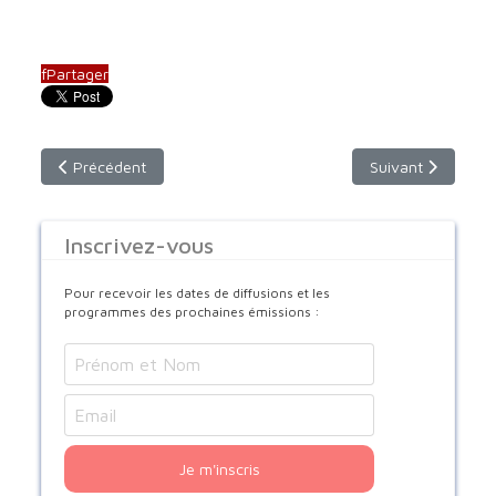
f
Partager
Article précédent : Emission du jeudi 18 mai 2023 à 9h00 (hora
Article suivant :
Précédent
Suivant
Inscrivez-vous
Pour recevoir les dates de diffusions et les
programmes des prochaines émissions :
Je m'inscris