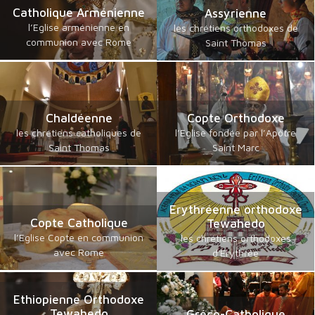
Catholique Arménienne
Assyrienne
l’Eglise arménienne en
les chrétiens orthodoxes de
communion avec Rome
Saint Thomas
Chaldéenne
Copte Orthodoxe
les chrétiens catholiques de
l’Eglise fondée par l’Apôtre
Saint Thomas
Saint Marc
Erythréenne orthodoxe
Copte Catholique
Tewahedo
l’Eglise Copte en communion
les chrétiens orthodoxes
avec Rome
d'Erythrée
Ethiopienne Orthodoxe
Tewahedo
Gréco-Catholique