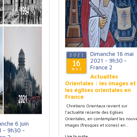
Dimanche 16 mai
2021
2021 - 9h30 -
16
France 2
MAI
Actualités
Orientales : les images et
les églises orientales en
France
Chrétiens Orientaux revient sur
l’actualité récente des Eglises
Orientales, en contemplant les nouve
nche 6 juin
images (fresques et icones) en…
 - 9h30 -
Lire la suite...