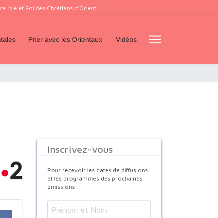
. Vie et Foi des Chrétiens d’Orient.
tales
Prier avec les Orientaux
Vidéos
Inscrivez-vous
Pour recevoir les dates de diffusions
et les programmes des prochaines
émissions :