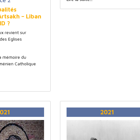
ce 2
alités
Artsakh – Liban
ID ?
ux revient sur
 des Eglises
a mémoire du
ménien Catholique
021
2021