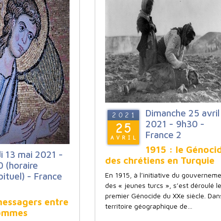
Dimanche 25 avril
2021
2021 - 9h30 -
25
France 2
AVRIL
1915 : le Génoci
i 13 mai 2021 -
des chrétiens en Turquie
 (horaire
bituel) - France
En 1915, à l’initiative du gouvernem
des « jeunes turcs », s’est déroulé l
premier Génocide du XXe siècle. Dans
messagers entre
territoire géographique de…
hommes