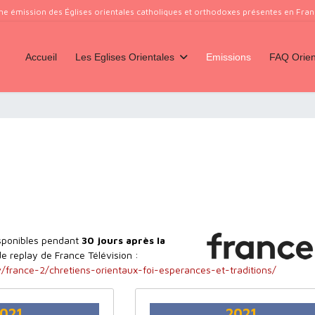
ne émission des Églises orientales catholiques et orthodoxes présentes en France
Accueil
Les Eglises Orientales
Emissions
FAQ Orien
isponibles pendant
30 jours après la
de replay de France Télévision :
/france-2/chretiens-orientaux-foi-esperances-et-traditions/
021
2021