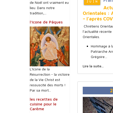
Fran
JUIN
de Noël ont vraiment eu
Actu
lieu. Dans notre
Orientales : 
tradition,...
– l’après COV
l'Icone de Pâques
Chrétiens Orienta
l’actualité récente
Orientales.
Hommage à l
Patriarche Ar
Grégoire…
Lire la suite...
L'Icone de la
Résurrection - la victoire
de la Vie Christ est
ressuscité des morts !
2
Par sa mort...
les recettes de
cuisine pour le
Carême