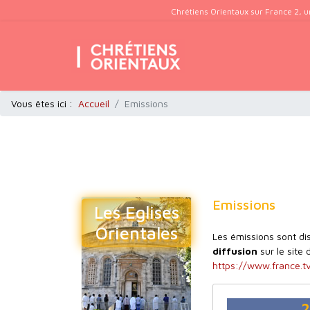
Chrétiens Orientaux sur France 2, u
Vous êtes ici :
Accueil
Emissions
Emissions
Les Eglises
Orientales
Les émissions sont d
diffusion
sur le site 
https://www.france.tv
2