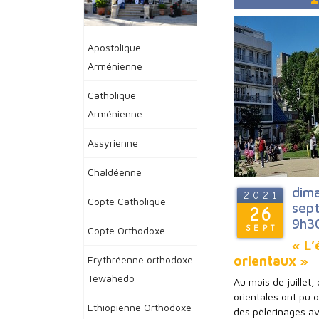
Apostolique
Arménienne
Catholique
Arménienne
Assyrienne
Chaldéenne
dim
2021
Copte Catholique
sep
26
9h30
SEPT
Copte Orthodoxe
« L’
orientaux »
Erythréenne orthodoxe
Tewahedo
Au mois de juillet,
orientales ont pu o
Ethiopienne Orthodoxe
des pèlerinages av