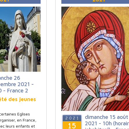
anche 26
tembre 2021 -
 - France 2
été des jeunes
 certaines Eglises
dimanche 15 août
2021
rganiser, en France,
2021 - 10h (horai
15
ec leurs enfants et