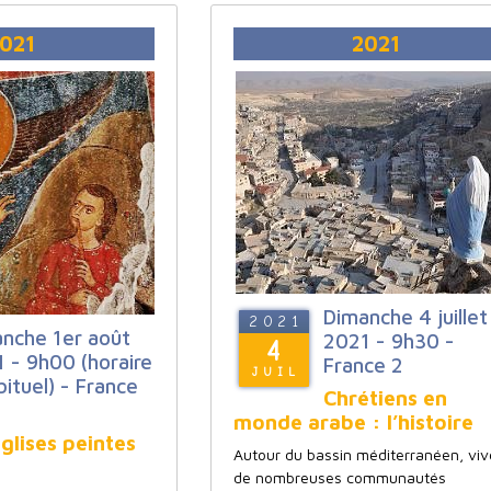
021
2021
Dimanche 4 juillet
2021
nche 1er août
2021 - 9h30 -
4
 - 9h00 (horaire
France 2
JUIL
bituel) - France
Chrétiens en
monde arabe : l’histoire
glises peintes
Autour du bassin méditerranéen, viv
de nombreuses communautés