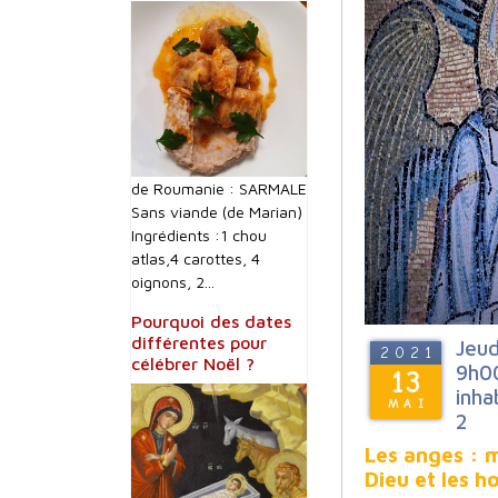
de Roumanie : SARMALE
Sans viande (de Marian)
Ingrédients :1 chou
atlas,4 carottes, 4
oignons, 2...
Pourquoi des dates
différentes pour
Jeud
2021
célébrer Noël ?
9h00
13
inha
MAI
2
Les anges : 
Dieu et les 