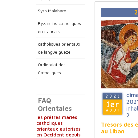
Syro Malabare
2
Byzantins catholiques
en français
catholiques orientaux
de langue guèze
Ordinariat des
Catholiques
dima
2021
FAQ
2021
1er
Orientales
inha
AOUT
2
les prêtres mariés
catholiques
Trésors des é
orientaux autorisés
au Liban
en Occident depuis