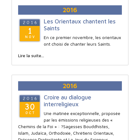
2016
Les Orientaux chantent les
2016
Saints
1
En ce premier novembre, les orientaux
NOV
ont choisi de chanter leurs Saints.
Lire la suite...
2016
Croire au dialogue
2016
interreligieux
30
Une matinée exceptionnelle, proposée
OCT
par les émissions religieuses des «
Chemins de la Foi » : ?Sagesses Bouddhistes,
Islam, Judaïca, Orthodoxie, Chrétiens Orientaux,
Présence Protestante et Le Jour du Seigneur.