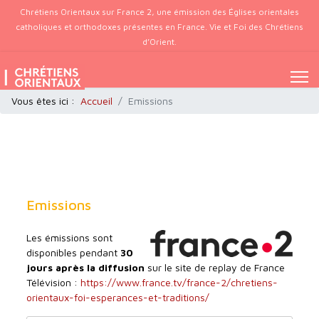
Chrétiens Orientaux sur France 2, une émission des Églises orientales
catholiques et orthodoxes présentes en France. Vie et Foi des Chrétiens
d’Orient.
Vous êtes ici :
Accueil
Emissions
Emissions
Les émissions sont
disponibles pendant
30
jours après la diffusion
sur le site de replay de France
Télévision :
https://www.france.tv/france-2/chretiens-
orientaux-foi-esperances-et-traditions/