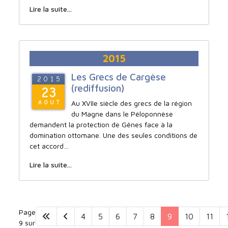
Lire la suite...
2015
Les Grecs de Cargèse
2015
(rediffusion)
23
Au XVIIe siècle des grecs de la région
AOUT
du Magne dans le Péloponnèse
demandent la protection de Gênes face à la
domination ottomane. Une des seules conditions de
cet accord…
Lire la suite...
Page
4
5
6
7
8
9
10
11
9 sur